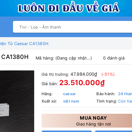
Điện Tử Caesar CA1380H
r CA1380H
Mã hàng:
(Đang cập nhật...)
0 đánh giá
47.984.000₫
(-51%)
Giá thị trường:
23.510.000₫
Giá bán:
Hãng:
caesar
Bảo hành:
24 thá
Xuất xứ:
việt nam
Tình trạng:
Còn hà
MUA NGAY
Giao hàng tận nơi