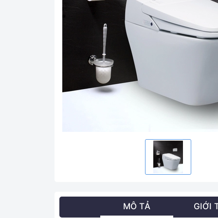
MÔ TẢ
GIỚI 