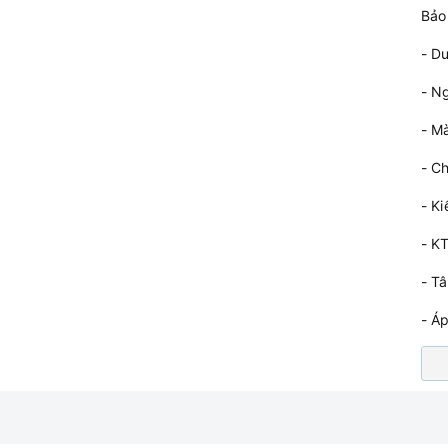
Bảo
- Du
- N
- M
- Ch
- K
- K
- T
- Á