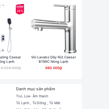
28%
Tường Caesar
Vòi Lavabo Dây Rút Caesar
Vòi Rửa Bát 
óng Lạnh
B196C Nóng Lạnh
Caesar
6.534.000₫
980.000₫
1.390
Danh mục sản phẩm
Tivi, Loa- Âm thanh
Tủ Lạnh , Tủ Đông , Tủ Mát