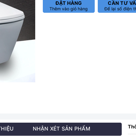
ĐẶT HÀNG
CẦN TƯ V
Thêm vào giỏ hàng
Để lại số điện t
Thô
THIỆU
NHẬN XÉT SẢN PHẨM