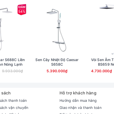
54%
ar S688C Liền
Sen Cây Nhiệt Độ Caesar
Vòi Sen Âm 
àn Nóng Lạnh
S658C
BS659 N
9.933.000₫
5.390.000₫
4.730.000₫
 sách
Hỗ trợ khách hàng
sách thanh toán
Hướng dẫn mua hàng
sách vận chuyển
Giao nhận và thanh toán