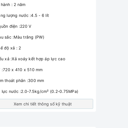
 hành : 2 năm
ng lượng nước :4.5 - 6 lít
guồn điện :220 V
àu sắc :Màu trắng (PW)
ế độ xả : 2
iểu xả :Xả xoáy kết hợp áp lực cao
T :720 x 410 x 510 mm
âm thoát phân :300 mm
p lực nước :2.0-7.5kg/cm² (0.2-0.75MPa)
Xem chi tiết thông số kỹ thuật