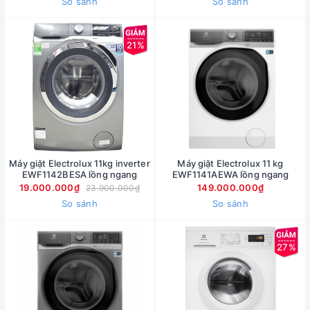
So sánh
So sánh
21%
Máy giặt Electrolux 11kg inverter
Máy giặt Electrolux 11 kg
EWF1142BESA lồng ngang
EWF1141AEWA lồng ngang
19.000.000₫
149.000.000₫
23.900.000₫
So sánh
So sánh
27%