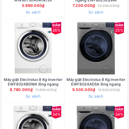
WW90T3040WW/SV
ngang EWF8025EQWA
5.990.000₫
7.200.000₫
10.990.000₫
So sánh
So sánh
26%
25%
Máy giặt Electrolux 8 Kg Inverter
Máy giặt Electrolux 8 Kg Inverter
EWF8024BDWA lồng ngang
EWF8024ADSA lồng ngang
8.780.000₫
9.500.000₫
11.800.000₫
12.600.000₫
So sánh
So sánh
34%
34%