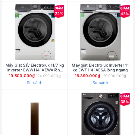
22%
45%
Máy Giặt Sấy Electrolux 11/7 kg
Máy giặt Electrolux Inverter 11
Inverter EWW1141AEWA lồng
kg EWF1141AESA lồng ngang
ngang
19.500.000₫
16.390.000₫
24.990.000₫
29.900.000₫
So sánh
So sánh
38%