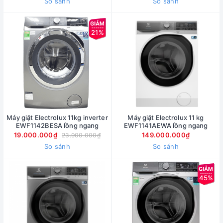
So sánh
So sánh
21%
Máy giặt Electrolux 11kg inverter
Máy giặt Electrolux 11 kg
EWF1142BESA lồng ngang
EWF1141AEWA lồng ngang
19.000.000₫
149.000.000₫
23.900.000₫
So sánh
So sánh
45%