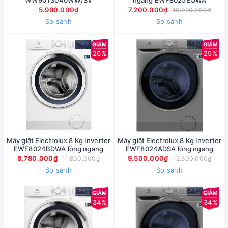
WW90T3040WW/SV
ngang EWF8025EQWA
5.990.000₫
7.200.000₫
10.990.000₫
So sánh
So sánh
26%
25%
Máy giặt Electrolux 8 Kg Inverter
Máy giặt Electrolux 8 Kg Inverter
EWF8024BDWA lồng ngang
EWF8024ADSA lồng ngang
8.780.000₫
9.500.000₫
11.800.000₫
12.600.000₫
So sánh
So sánh
34%
34%