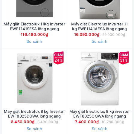
Máy giặt Electrolux 11Kg Inverter
Máy giặt Electrolux Inverter 11
EWF1141SESA lồng ngang
kg EWF1141AESA lồng ngang
116.480.000₫
16.390.000₫
29.900.000₫
So sánh
So sánh
24%
31%
Máy giặt Electrolux 8 kg Inverter
Máy giặt Electrolux 8 kg inverter
EWF8025DGWA lồng ngang
EWF8025CQWA lồng ngang
6.450.000₫
7.400.000₫
8.490.000₫
10.790.000₫
So sánh
So sánh