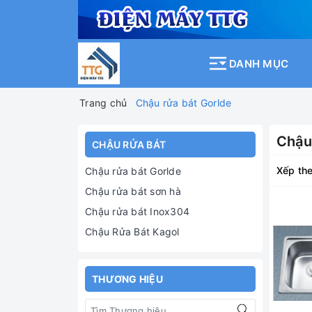
DANH MỤC
Trang chủ
Chậu rửa bát Gorlde
Chậu
CHẬU RỬA BÁT
Xếp the
Chậu rửa bát Gorlde
Chậu rửa bát sơn hà
Chậu rửa bát Inox304
Chậu Rửa Bát Kagol
THƯƠNG HIỆU