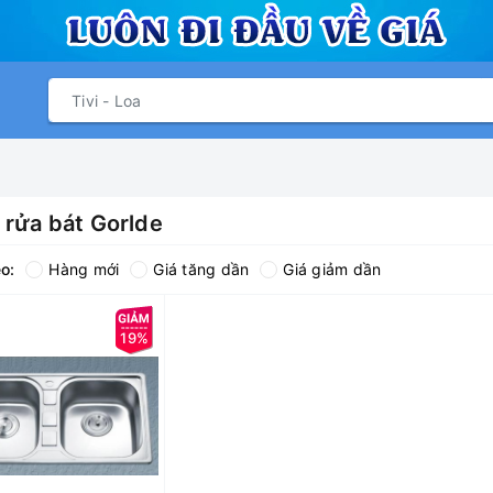
 rửa bát Gorlde
o:
Hàng mới
Giá tăng dần
Giá giảm dần
19%