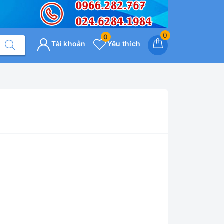
0
0
Tài khoản
Yêu thích