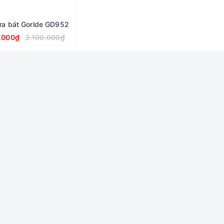
ửa bát Gorlde GD952
.000₫
3.100.000₫