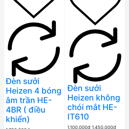
Đèn sưởi
Đèn sưởi
Heizen 4 bóng
Heizen không
âm trần HE-
chói mắt HE-
4BR ( điều
IT610
khiển)
1.100.000₫
1.450.000₫