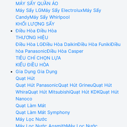
MÁY SẤY QUẦN ÁO
Máy Sấy LG
Máy Sấy Electrolux
Máy Sấy
Candy
Máy Sấy Whirlpool
KHỐI LƯỢNG SẤY
Điều Hòa
Điều Hòa
THƯƠNG HIỆU
Điều Hòa LG
Điều Hòa Daikin
Điều Hòa Funiki
Điều
hòa Panasonic
Điều Hòa Casper
TIÊU CHÍ CHỌN LỰA
KIỂU ĐIỀU HÒA
Gia Dụng
Gia Dụng
Quạt Hút
Quạt Hút Panasonic
Quạt Hút Grineu
Quạt Hút
Whira
Quạt Hút Mitsubishi
Quạt Hút KDK
Quạt Hút
Nanoco
Quạt Làm Mát
Quạt Làm Mát Symphony
Máy Lọc Nước
Máy Lọc Nước Aosmith
Máy Lọc Nước