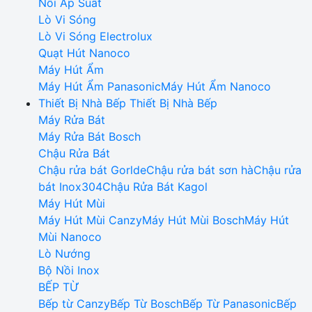
Nồi Áp Suất
Lò Vi Sóng
Lò Vi Sóng Electrolux
Quạt Hút Nanoco
Máy Hút Ẩm
Máy Hút Ẩm Panasonic
Máy Hút Ẩm Nanoco
Thiết Bị Nhà Bếp
Thiết Bị Nhà Bếp
Máy Rửa Bát
Máy Rửa Bát Bosch
Chậu Rửa Bát
Chậu rửa bát Gorlde
Chậu rửa bát sơn hà
Chậu rửa
bát Inox304
Chậu Rửa Bát Kagol
Máy Hút Mùi
Máy Hút Mùi Canzy
Máy Hút Mùi Bosch
Máy Hút
Mùi Nanoco
Lò Nướng
Bộ Nồi Inox
BẾP TỪ
Bếp từ Canzy
Bếp Từ Bosch
Bếp Từ Panasonic
Bếp