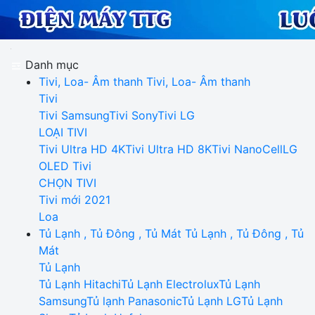
Danh mục
Tivi, Loa- Âm thanh
Tivi, Loa- Âm thanh
Tivi
Tivi Samsung
Tivi Sony
Tivi LG
LOẠI TIVI
Tivi Ultra HD 4K
Tivi Ultra HD 8K
Tivi NanoCell
LG
OLED Tivi
CHỌN TIVI
Tivi mới 2021
Loa
Tủ Lạnh , Tủ Đông , Tủ Mát
Tủ Lạnh , Tủ Đông , Tủ
Mát
Tủ Lạnh
Tủ Lạnh Hitachi
Tủ Lạnh Electrolux
Tủ Lạnh
Samsung
Tủ lạnh Panasonic
Tủ Lạnh LG
Tủ Lạnh