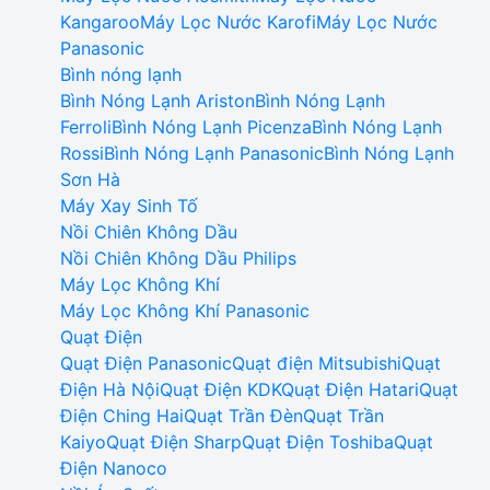
Kangaroo
Máy Lọc Nước Karofi
Máy Lọc Nước
Panasonic
Bình nóng lạnh
Bình Nóng Lạnh Ariston
Bình Nóng Lạnh
Ferroli
Bình Nóng Lạnh Picenza
Bình Nóng Lạnh
Rossi
Bình Nóng Lạnh Panasonic
Bình Nóng Lạnh
Sơn Hà
Máy Xay Sinh Tố
Nồi Chiên Không Dầu
Nồi Chiên Không Dầu Philips
Máy Lọc Không Khí
Máy Lọc Không Khí Panasonic
Quạt Điện
Quạt Điện Panasonic
Quạt điện Mitsubishi
Quạt
Điện Hà Nội
Quạt Điện KDK
Quạt Điện Hatari
Quạt
Điện Ching Hai
Quạt Trần Đèn
Quạt Trần
Kaiyo
Quạt Điện Sharp
Quạt Điện Toshiba
Quạt
Điện Nanoco