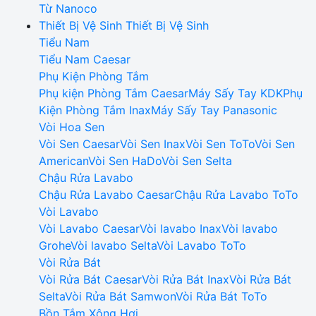
Từ Nanoco
Thiết Bị Vệ Sinh
Thiết Bị Vệ Sinh
Tiểu Nam
Tiểu Nam Caesar
Phụ Kiện Phòng Tắm
Phụ kiện Phòng Tắm Caesar
Máy Sấy Tay KDK
Phụ
Kiện Phòng Tắm Inax
Máy Sấy Tay Panasonic
Vòi Hoa Sen
Vòi Sen Caesar
Vòi Sen Inax
Vòi Sen ToTo
Vòi Sen
American
Vòi Sen HaDo
Vòi Sen Selta
Chậu Rửa Lavabo
Chậu Rửa Lavabo Caesar
Chậu Rửa Lavabo ToTo
Vòi Lavabo
Vòi Lavabo Caesar
Vòi lavabo Inax
Vòi lavabo
Grohe
Vòi lavabo Selta
Vòi Lavabo ToTo
Vòi Rửa Bát
Vòi Rửa Bát Caesar
Vòi Rửa Bát Inax
Vòi Rửa Bát
Selta
Vòi Rửa Bát Samwon
Vòi Rửa Bát ToTo
Bồn Tắm Xông Hơi