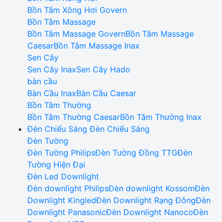
Bồn Tắm Xông Hơi Govern
Bồn Tắm Massage
Bồn Tắm Massage Govern
Bồn Tắm Massage
Caesar
Bồn Tắm Massage Inax
Sen Cây
Sen Cây Inax
Sen Cây Hado
bàn cầu
Bàn Cầu Inax
Bàn Cầu Caesar
Bồn Tắm Thường
Bồn Tắm Thường Caesar
Bồn Tắm Thường Inax
Đèn Chiếu Sáng
Đèn Chiếu Sáng
Đèn Tường
Đèn Tường Philips
Đèn Tường Đồng TTG
Đèn
Tường Hiện Đại
Đèn Led Downlight
Đèn downlight Philips
Đèn downlight Kossom
Đèn
Downlight Kingled
Đèn Downlight Rạng Đông
Đèn
Downlight Panasonic
Đèn Downlight Nanoco
Đèn