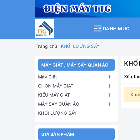
DANH MỤC
Trang chủ
KHỐI LƯỢNG SẤY
KHỐI
MÁY GIẶT , MÁY SẤY QUẦN ÁO
Xếp the
Máy Giặt
CHỌN MÁY GIẶT
Khô
KIỂU MÁY GIẶT
MÁY SẤY QUẦN ÁO
KHỐI LƯỢNG SẤY
GIÁ SẢN PHẨM