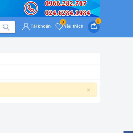
0
0
Tài khoản
Yêu thích
×