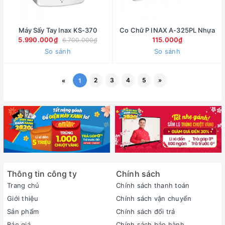
Máy Sấy Tay Inax KS-370
Co Chữ P INAX A-325PL Nhựa
5.990.000₫
115.000₫
6.700.000₫
So sánh
So sánh
2
3
4
5
»
«
1
Thông tin công ty
Chính sách
Trang chủ
Chính sách thanh toán
Giới thiệu
Chính sách vận chuyển
Sản phẩm
Chính sách đổi trả
Báo giá
Chính sách bảo hành