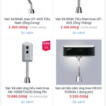
Van Xả Nhấn Inax UF-4VS Tiểu
Van Xả Nhấn Tiểu Nam Inax UF-
Nam (Ống Cong)
3VS (Ống Thẳng)
2.300.000₫
2.149.000₫
2.690.000₫
2.570.000₫
So sánh
So sánh
3%
Van Xả cảm ứng tiểu nam Inax
Van xả tiểu cảm ứng Inax OKUV-
OK-100SET(A/B) Dùng Pin
120S(A) ( dùng pin)
13.880.000₫
5.320.000₫
14.240.000₫
So sánh
So sánh