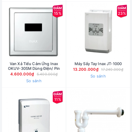
15%
23%
Van Xả Tiểu Cảm Ứng Inax
Máy Sấy Tay Inax JT-1000
OKUV-30SM Dùng Điện/ Pin
13.200.000₫
17.240.000₫
4.600.000₫
5.400.000₫
So sánh
So sánh
11%