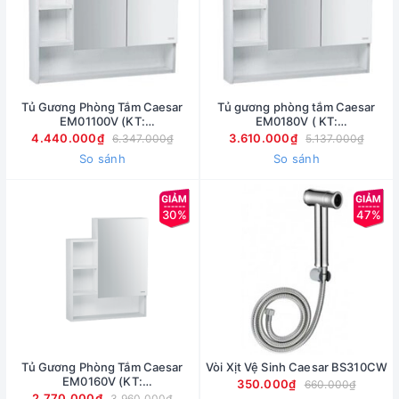
Tủ Gương Phòng Tắm Caesar
Tủ gương phòng tắm Caesar
EM01100V (KT:
EM0180V ( KT:
140x1000x750mm)
140x800x750mm)
4.440.000₫
3.610.000₫
6.347.000₫
5.137.000₫
So sánh
So sánh
30%
47%
Tủ Gương Phòng Tắm Caesar
Vòi Xịt Vệ Sinh Caesar BS310CW
EM0160V (KT:
350.000₫
660.000₫
140x600x750mm)
2.770.000₫
3.960.000₫