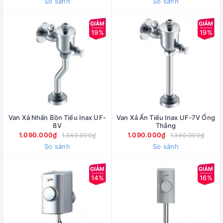
So sánh
So sánh
19%
19%
Van Xả Nhấn Bồn Tiểu Inax UF-
Van Xả Ấn Tiểu Inax UF-7V Ống
8V
Thẳng
1.090.000₫
1.090.000₫
1.340.000₫
1.340.000₫
So sánh
So sánh
14%
16%