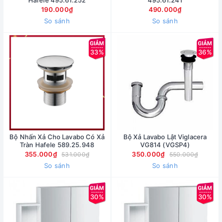
Hafele 495.61.252
495.61.241
190.000₫
490.000₫
So sánh
So sánh
33%
36%
Bộ Nhấn Xả Cho Lavabo Có Xả
Bộ Xả Lavabo Lật Viglacera
Tràn Hafele 589.25.948
VG814 (VGSP4)
355.000₫
350.000₫
531.000₫
550.000₫
So sánh
So sánh
30%
30%