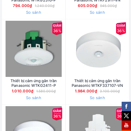
Panasonic WTKG2310-P
Panasonic WTKF2911-VN
794.000₫
605.000₫
1.240.000₫
945.000₫
So sánh
So sánh
36%
36%
Thiết bị cảm ứng gắn trần
Thiết bị cảm ứng gắn trần
Panasonic WTKG2411-P
Panasonic WTKF337107-VN
1.010.000₫
1.984.000₫
1.580.000₫
3.100.000₫
So sánh
So sánh
36%
36%