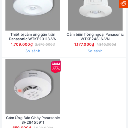
Thiết bị cảm ứng gắn trần
Cảm biến hồng ngoại Panasonic
Panasonic WTKF23113-VN
WTKF24816-VN
1.709.000₫
1.177.000₫
2.670.000₫
1.840.000₫
So sánh
So sánh
36%
Cảm Ứng Báo Cháy Panasonic
SH28455911
659.000₫
1.030.000₫