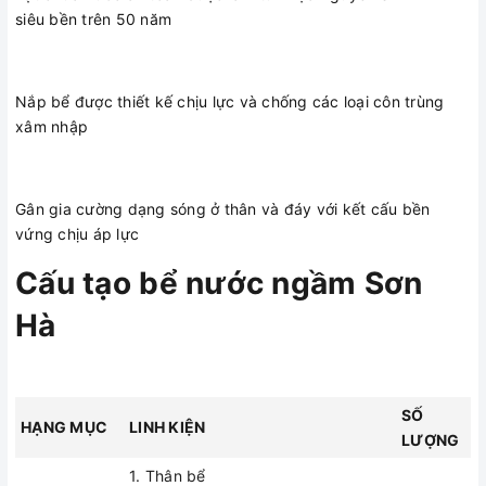
ren trong PPR
trên thân bể
siêu bền trên 50 năm
01
PN10
DN25x3/4
01
7. Ống nước
01
Nắp bể được thiết kế chịu lực và chống các loại côn trùng
lạnh PPR PN10
xâm nhập
01
DN25
8. Măng sông
ren ngoài PPR
Gân gia cường dạng sóng ở thân và đáy với kết cấu bền
PN10
vứng chịu áp lực
DN25x3/4
Cấu tạo bể nước ngầm Sơn
9. Rọ bơm MBV
3/4
Hà
10. Khóa cáp
D8
11. Tăng đơ
SỐ
M12
HẠNG MỤC
LINH KIỆN
LƯỢNG
08
12. Dây cáp
1. Thân bể
02
thép bọc nhựa