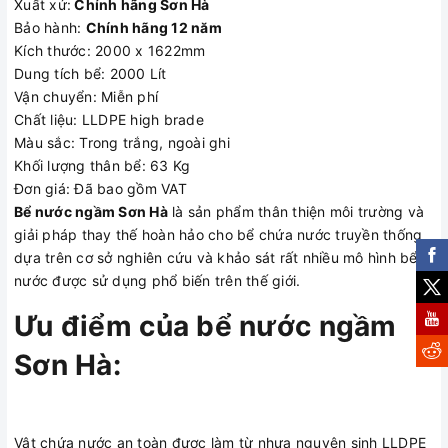
Xuất xứ:
Chính hãng Sơn Hà
Cấu tạo bể nước ngầm Sơn
Bảo hành:
Chính hãng 12 năm
Kích thước: 2000 x 1622mm
Hà
Dung tích bể: 2000 Lít
Vận chuyển: Miễn phí
Chất liệu: LLDPE high brade
HẠNG MỤC
LINH KIỆN
SỐ LƯỢNG
Màu sắc: Trong trắng, ngoài ghi
Khối lượng thân bể: 63 Kg
1. Thân bể
Đơn giá: Đã bao gồm VAT
2. Bộ kép ren
Bể nước ngầm Sơn Hà
là sản phẩm thân thiện môi trường và
Inox
giải pháp thay thế hoàn hảo cho bể chứa nước truyền thống
3. Bộ nắp bể
dựa trên cơ sở nghiên cứu và khảo sát rất nhiều mô hình bể
nước ngầm
nước được sử dụng phổ biến trên thế giới.
4. Măng sông
Ưu điểm của bể nước ngầm
ren ngoài UPVC
01
1”
01
Sơn Hà:
5. Phao cơ
01
MBV 3/4
01
6. Măng sông
Chi tiết lắp
Vật chứa nước an toàn được làm từ nhựa nguyên sinh LLDPE
01