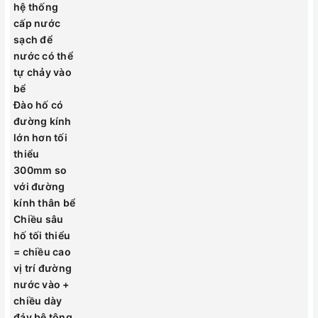
hệ thống
Thi công nhanh
Mất nhiều thời
cấp nước
chóng, đơn
gian thi công,
sạch để
Thi công
giản, chi phí
chi phí cao, khó
nước có thể
thấp, dễ dàng
khăn khi bảo trì
tự chảy vào
bảo quản
bể
Đào hố có
Hướng dẫn lắp đặt bể nước
đường kính
ngầm Sơn Hà
lớn hơn tối
thiểu
300mm so
Bước 1: Khảo sát vị trí
với đường
lắp đặt và đào hố lắp
kính thân bể
đặt bể
Chiều sâu
Bể nước ngầm cần
hố tối thiểu
đặt thấp hơn hệ
= chiều cao
thống cấp nước
vị trí đường
sạch để nước có thể
nước vào +
tự chảy vào bể
chiều dày
Đào hố có đường
đáy bê tông