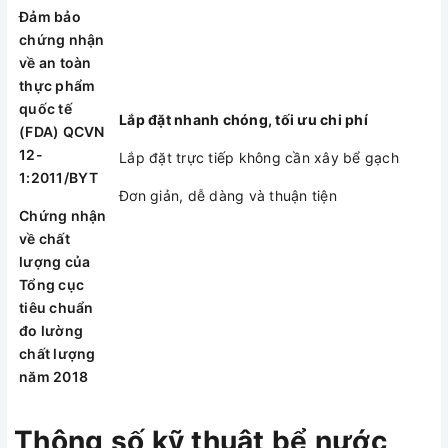
Đảm bảo
Model
10BNG1600
10BNG2000
10BNG2500
chứng nhận
về an toàn
Dung tích danh
thực phẩm
1600
2000
2500
nghĩa (Lít)
quốc tế
Lắp đặt nhanh chóng, tối ưu chi phí
(FDA) QCVN
Chiều cao bể tính
12-
Lắp đặt trực tiếp không cần xây bể gạch
1502
1622
1692
cả nắp (A) (mm)
1:2011/BYT
Đơn giản, dễ dàng và thuận tiện
Đường kính bể
Chứng nhận
1380
1460
1590
về chất
(B) (mm)
lượng của
Chiều cao đường
Tổng cục
1340
1460
1530
tiêu chuẩn
nước vào (C) (mm)
đo lường
chất lượng
Chiều cao đường
1365
1485
1555
năm 2018
nước ra (D) (mm)
Khoảng cách giữa
Thông số kỹ thuật bể nước
975
1030
1125