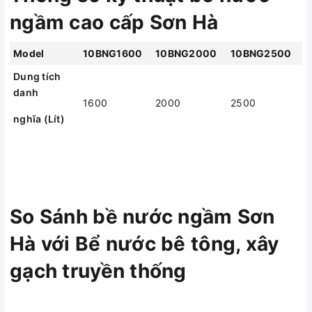
móc chờ (E) (mm)
ngầm cao cấp Sơn Hà
Đường kính nắp
510
510
510
Model
10BNG1600
10BNG2000
10BNG2500
(F) (mm)
Dung tích
danh
1600
2000
2500
nghĩa (Lít)
So Sánh bề nước ngầm Sơn
Hà với Bể nước bê tông, xây
gạch truyền thống
So Sánh bề nước ngầm Sơn
Hà với Bể nước bê tông, xây
BỂ NƯỚC
BỂ NƯỚC
HẠNG MỤC
NGẦM TRUYỀN
gạch truyền thống
NGẦM SƠN HÀ
THỐNG
Vật liệu nhựa
Vật liệu bê