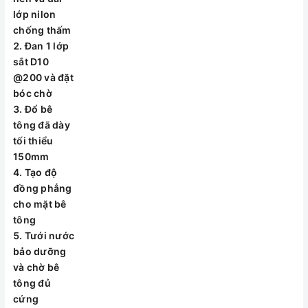
đáy nền và dải lớp
lớp nilon
nilon chống thấm
chống thấm
Đan 1 lớp sắt
Đan 1 lớp
D10 @200 và đặt
sắt D10
bóc chờ
@200 và đặt
Đổ bê tông đã
bóc chờ
dày tối thiểu
Đổ bê
150mm
tông đã dày
Tạo độ đồng
tối thiểu
phẳng cho mặt bê
150mm
tông
Tạo độ
Tưới nước bảo
đồng phẳng
dưỡng và chờ bê
cho mặt bê
tông đủ cứng
tông
Đối vời bể thể
Tưới nước
tích lớn hơn
bảo dưỡng
2000l hoặc nền
và chờ bê
đất yếu thì đáy
tông đủ
phải được gia
cứng
cường chống lún