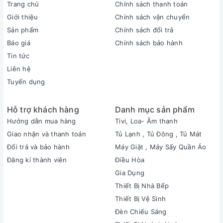
Trang chủ
Chính sách thanh toán
sông ren trong, ren
Giới thiệu
Chính sách vận chuyển
ngoài với ống PPR
Lắp rọ bơm vào
Sản phẩm
Chính sách đổi trả
măng sông ren
Báo giá
Chính sách bảo hành
ngoài đã hoàn thiện
Tin tức
Lắp cụm chị tiết đã
Liên hệ
hoàn thiện vào kép
Tuyển dụng
ren đã lắp
( Xoay bể ở vị trí thích
Hỗ trợ khách hàng
Danh mục sản phẩm
hợp với vị trí chằng
dây, vị trí đường nước
Hướng dẫn mua hàng
Tivi, Loa- Âm thanh
vào và ra …)
Giao nhận và thanh toán
Tủ Lạnh , Tủ Đông , Tủ Mát
Đổi trả và bảo hành
Máy Giặt , Máy Sấy Quần Áo
Bước 4: Lắp đặt bộ
Đăng kí thành viên
Điều Hòa
phận chống nổi bể
Gia Dụng
Lắp cáp và mỏ neo
Thiết Bị Nhà Bếp
giống như hình vẽ
Điều chỉnh độ căng
Thiết Bị Vệ Sinh
dây đều nhau bằng
Đèn Chiếu Sáng
tăng đơ