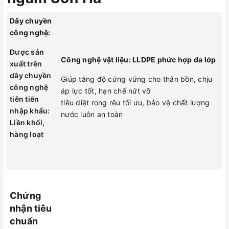
chất lượng nước luôn an toàn
Dây chuyền
công nghệ:
Được sản
Chứng nhận tiêu
Công nghệ vật liệu: LLDPE phức hợp đa lớp
xuất trên
chuẩn
dây chuyền
Giúp tăng độ cứng vững cho thân bồn, chịu
công nghệ
Đảm bảo chứng nhận
Lắp đặt nhanh chóng, tối ưu chi
áp lực tốt, hạn chế nứt vỡ
tiên tiến
về an toàn thực phẩm
phí
tiêu diệt rong rêu tối ưu, bảo vệ chất lượng
nhập khẩu:
quốc tế (FDA) QCVN
nước luôn an toàn
Lắp đặt trực tiếp không cần xây
Liền khối,
12-1:2011/BYT
bể gạch
hàng loạt
Chứng nhận về chất
Đơn giản, dễ dàng và thuận tiện
lượng của Tổng cục
tiêu chuẩn đo lường
chất lượng năm 2018
Chứng
Thông số kỹ thuật bể nước
nhận tiêu
ngầm cao cấp Sơn Hà
chuẩn