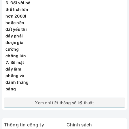
Đối vời bể
Bề mặt đáy làm
thể tích lớn
phẳng và đánh
hơn 2000l
thăng bằng
hoặc nền
Bước 3: Đặt bể vào vị
đất yếu thì
trí lắp đặt và lắp ráp
đáy phải
các linh kiện
được gia
Đặt bể lên nền bê
cường
tông đã khô và căn
chống lún
chỉnh vị trị lắp đặt
Bề mặt
bể cách đều các
đáy làm
móc chờ
phẳng và
Lắp ráp linh kiện,
đánh thăng
lắp phao cơ tại vị trí
bằng
đường nước vào
lắp bộ kép ren inox
Xem chi tiết thông số kỹ thuật
vào vị trí đường
nước ra “ký hiệu
Out trên thân bể”
Thông tin công ty
Chính sách
Hàn nhiệt măng