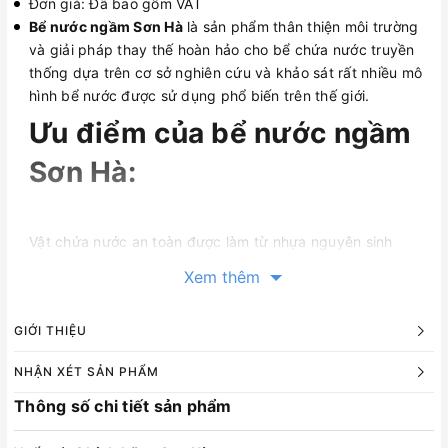
Đơn giá: Đã bao gồm VAT
Bể nước ngầm Sơn Hà
là sản phẩm thân thiện môi trường
và giải pháp thay thế hoàn hảo cho bể chứa nước truyền
thống dựa trên cơ sở nghiên cứu và khảo sát rất nhiều mô
hình bể nước được sử dụng phổ biến trên thế giới.
Ưu điểm của bể nước ngầm
Sơn Hà:
Vật chứa nước an toàn được làm từ nhựa nguyên sinh
LLDPE siêu bền trên 50 năm
Xem thêm
Nắp bể được thiết kế chịu lực và chống các loại côn trùng
GIỚI THIỆU
xâm nhập
NHẬN XÉT SẢN PHẨM
Thông số chi tiết sản phẩm
Gân gia cường dạng sóng ở thân và đáy với kết cấu bền
vứng chịu áp lực