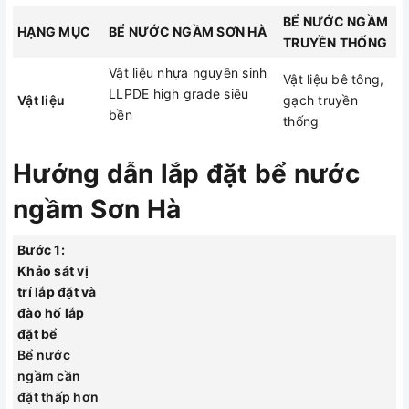
nguyên sinh
Vật liệu
tông, gạch
BỂ NƯỚC NGẦM
LLPDE high
HẠNG MỤC
BỂ NƯỚC NGẦM SƠN HÀ
truyền thống
TRUYỀN THỐNG
grade siêu bền
Vật liệu nhựa nguyên sinh
Vật liệu bê tông,
Tính đàn hổi
Độ bền cao,
LLPDE high grade siêu
Vật liệu
gạch truyền
không cao,
không dễ nứt
bền
thống
chịu áp lực
vỡ
kém, dễ bị nứt
Độ bền
có khả năng
Hướng dẫn lắp đặt bể nước
do
chịu
yếu tốt
ngầm Sơn Hà
được môi trường
tác động từ
khắc nhiệt
bên ngoài
Bước 1:
Khảo sát vị
Cồng kềnh
Thiết kế thon
trí lắp đặt và
chiếm nhiều
gọn, không tốn
đào hố lắp
diện tích
diện tích
Diện tích
đặt bể
chỉ có thểcố
vị trí thi công
Bể nước
định tại một vị
linh hoạt
ngầm cần
trí
đặt thấp hơn