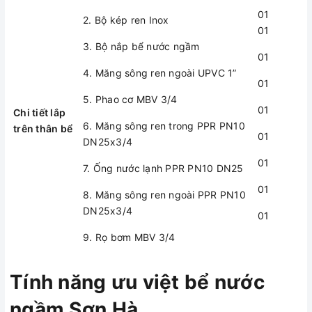
Chống nổi
D8
02
01
2. Bộ kép ren Inox
01
13. Mỏ neo
04
3. Bộ nắp bể nước ngầm
bằng thép bọc
01
nhựa D8
4. Măng sông ren ngoài UPVC 1”
(đường kính tối
01
5. Phao cơ MBV 3/4
thiểu D10mm)
01
Chi tiết lắp
6. Măng sông ren trong PPR PN10
trên thân bể
Tính năng ưu việt bể nước
01
DN25x3/4
ngầm Sơn Hà
01
7. Ống nước lạnh PPR PN10 DN25
01
8. Măng sông ren ngoài PPR PN10
Dây chuyền công
DN25x3/4
01
Công nghệ vật liệu: LLDPE
nghệ:
phức hợp đa lớp
9. Rọ bơm MBV 3/4
Được sản xuất trên
Giúp tăng độ cứng vững cho
dây chuyền công
thân bồn, chịu áp lực tốt, hạn
Tính năng ưu việt bể nước
nghệ tiên tiến nhập
chế nứt vỡ
khẩu: Liền khối, hàng
ngầm Sơn Hà
tiêu diệt rong rêu tối ưu, bảo vệ
loạt