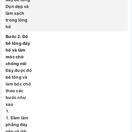
kính lớn hơn tối
Dọn dẹp và
thiểu 300mm so với
làm sạch
đường kính thân bể
trong lòng
Chiều sâu hố tối
hố
thiểu = chiều cao vị
trí đường nước vào
Bước 2: Đổ
+ chiều dày đáy bê
bê tông đáy
tông
hố và làm
Dọn dẹp và làm
móc chờ
sạch trong lòng hố
chống nổi
Đáy được đổ
Bước 2: Đổ bê tông
bê tông và
đáy hố và làm móc
làm bóc chờ
chờ chống nổi
theo các
Đáy được đổ bê
bước như
tông và làm bóc chờ
sau
theo các bước như
sau
Đầm làm
phẳng đáy
Đầm làm phẳng
nền và dải