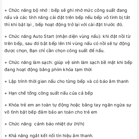
S)
+ Chức năng bộ nhớ : bếp sẽ ghi nhớ mức công suất đang
Kích thước vùng nấu 1 :
210; 260; 320 mm
nấu và các tính năng cài đặt trên bếp nếu bếp vô tình bị tắt
Kích thước vùng nấu thứ 2
thì khi bật lại , bếp hoạt động trở lại với cài đặt trước đó.
145 mm
:
+ Chức năng Auto Start (nhận diện vùng nấu): khi đặt nồi từ
Kích thước vùng nấu thứ 3
trên bếp, sau đó bật bếp lên thì vùng nấu có nồi sẽ tự động
210 mm
:
được chọn, Bạn chỉ cần chọn công suất để nấu.
Số vùng từ
3
+ Chức năng làm sạch: giúp vệ sinh làm sạch bề mặt khi bếp
đang hoạt động bằng phím khóa tạm thời
Công suất vùng nấu 1
2.2; 2,6; 3.3 kW
Công suất vùng nấu 2
1,4 kW
+ Lập trình thời gian nấu cho từng bếp và có báo âm thanh
Công suất vùng nấu 3 :
1,8 kW
+ Hạn chế tổng công suất nấu của cả bếp
Tổng trọng lượng (kg) :
16 kg
+ Khóa trẻ em an toàn tự động hoặc bằng tay ngăn ngừa sự
vô tình bật bếp đảm bảo an toàn cho trẻ em
Trọng lượng tịnh (kg) :
15 kg
+ Chức năng cảnh báo nhiệt dư (H/h)
+ Khả năng ngắt kết nối tín hiệu âm thanh.