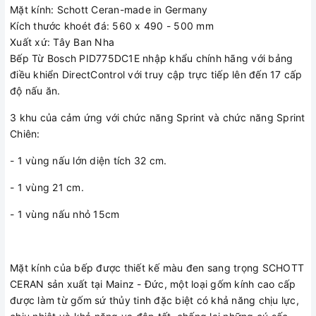
+ Bếp Từ Bosch PID775DC1E được nhập khẩu từ Tây Ban
Mặt kính: Schott Ceran-made in Germany
Nha chính hãng chất lượng cao, kích thước 70 cm với thiết
Kích thước khoét đá: 560 x 490 - 500 mm
kế hình vuông gồm ba bếp đun nấu tiện lợi dễ dàng.
Xuất xứ: Tây Ban Nha
Bếp Từ Bosch PID775DC1E nhập khẩu chính hãng với bảng
Bếp từ Bosch PID775DC1E trang bị các chức năng:
điều khiển DirectControl với truy cập trực tiếp lên đến 17 cấp
+ Kiểm soát nhiệt độ chiên xào với 5 cấp độ.
độ nấu ăn.
3 khu của cảm ứng với chức năng Sprint và chức năng Sprint
+ Chức năng bộ nhớ : bếp sẽ ghi nhớ mức công suất đang
Chiên:
nấu và các tính năng cài đặt trên bếp nếu bếp vô tình bị tắt
thì khi bật lại , bếp hoạt động trở lại với cài đặt trước đó.
- 1 vùng nấu lớn diện tích 32 cm.
+ Chức năng Auto Start (nhận diện vùng nấu): khi đặt nồi
- 1 vùng 21 cm.
từ trên bếp, sau đó bật bếp lên thì vùng nấu có nồi sẽ tự
động được chọn, Bạn chỉ cần chọn công suất để nấu.
- 1 vùng nấu nhỏ 15cm
+ Chức năng làm sạch: giúp vệ sinh làm sạch bề mặt khi
bếp đang hoạt động bằng phím khóa tạm thời
Mặt kính của bếp được thiết kế màu đen sang trọng SCHOTT
+ Lập trình thời gian nấu cho từng bếp và có báo âm thanh
CERAN sản xuất tại Mainz - Đức, một loại gốm kính cao cấp
+ Hạn chế tổng công suất nấu của cả bếp
được làm từ gốm sứ thủy tinh đặc biệt có khả năng chịu lực,
+ Khóa trẻ em an toàn tự động hoặc bằng tay ngăn ngừa