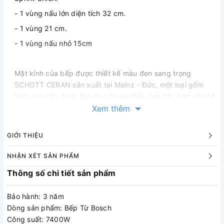
- 1 vùng nấu lớn diện tích 32 cm.
- 1 vùng 21 cm.
- 1 vùng nấu nhỏ 15cm
Mặt kính của bếp được thiết kế màu đen sang trọng
SCHOTT CERAN sản xuất tại Mainz - Đức, một loại gốm
kính cao cấp được làm từ gốm sứ thủy tinh đặc biệt có khả
năng chịu lực, chịu nhiệt và khả năng va đập tốt, chống lại
Xem thêm
những cú sốc nhiệt đột ngột lên đến 750°C và đặc biệt
không chứa các kim loại nặng độc hại asen và antimon rất
GIỚI THIỆU
thân thiện với môi trường.
NHẬN XÉT SẢN PHẨM
Thông số chi tiết sản phẩm
+ Vùng nấu 32 cm khổng lồ: để nấu ăn với các nồi, chảo có
kích thước lớn.
Bảo hành: 3 năm
+ Chức năng Sprint giảm thời gian làm nóng lên đến 50%.
Dòng sản phẩm: Bếp Từ Bosch
Công suất: 7400W