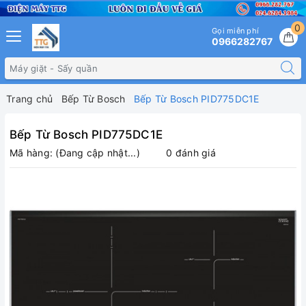
0
Gọi miễn phí
0966282767
Trang chủ
Bếp Từ Bosch
Bếp Từ Bosch PID775DC1E
Bếp Từ Bosch PID775DC1E
Mã hàng:
(Đang cập nhật...)
0 đánh giá