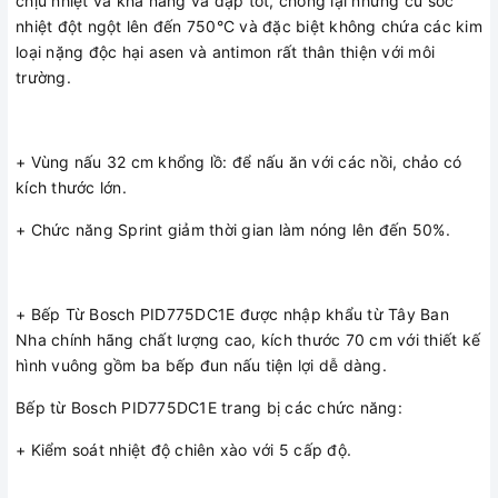
chịu nhiệt và khả năng va đập tốt, chống lại những cú sốc
sự vô tình bật bếp đảm bảo an toàn cho trẻ em
nhiệt đột ngột lên đến 750°C và đặc biệt không chứa các kim
+ Chức năng cảnh báo nhiệt dư (H/h)
loại nặng độc hại asen và antimon rất thân thiện với môi
trường.
+ Khả năng ngắt kết nối tín hiệu âm thanh.
+ Tổng công suất của các bếp có thể được giới hạn bởi
người sử dụng.
+ Vùng nấu 32 cm khổng lồ: để nấu ăn với các nồi, chảo có
- Kích thước bếp: 51 x 710 x 527 mm
kích thước lớn.
- Kích thước lắp đặt( C x R x S): 51 x 560 x 490-500 mm
+ Chức năng Sprint giảm thời gian làm nóng lên đến 50%.
Thông số kỹ thuật
THUỘC TÍNH
THÔNG SỐ
+ Bếp Từ Bosch PID775DC1E được nhập khẩu từ Tây Ban
Nha chính hãng chất lượng cao, kích thước 70 cm với thiết kế
Nhãn hiệu
Bosch
hình vuông gồm ba bếp đun nấu tiện lợi dễ dàng.
Mã sản phẩm
PID775DC1E
Bếp từ Bosch PID775DC1E trang bị các chức năng:
Kích thước bếp (chiều cao,
51 x 710 x 527 mm
chiều rộng, chiều sâu)
+ Kiểm soát nhiệt độ chiên xào với 5 cấp độ.
Kích thước lắp đặt( C x R x
51 x 560 x 490-500 mm