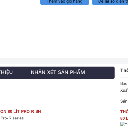
Thêm vào giỏ hàng
Để lại số điện t
Thô
THIỆU
NHẬN XÉT SẢN PHẨM
Bảo 
Xuất
Sản
ON 80 LÍT PRO-R SH
THÔ
80 