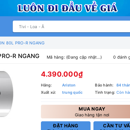
ON 80L PRO-R NGANG
 PRO-R NGANG
Mã hàng:
(Đang cập nhật...)
0 đánh 
4.390.000₫
Hãng:
Ariston
Bảo hành:
84 thá
Xuất xứ:
trung quốc
Tình trạng:
Còn hà
MUA NGAY
Giao hàng tận nơi
ĐẶT HÀNG
CẦN TƯ V