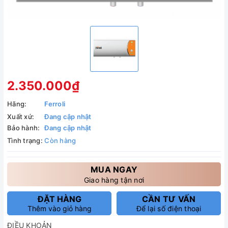
2.350.000₫
Hãng:
Ferroli
Xuất xứ:
Đang cập nhật
Bảo hành:
Đang cập nhật
Tình trạng:
Còn hàng
MUA NGAY
Giao hàng tận nơi
ĐẶT HÀNG
CẦN TƯ VẤN
Thêm vào giỏ hàng
Để lại số điện thoại
ĐIỀU KHOẢN