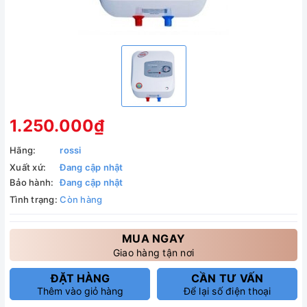
1.250.000₫
Hãng:
rossi
Xuất xứ:
Đang cập nhật
Bảo hành:
Đang cập nhật
Tình trạng:
Còn hàng
MUA NGAY
Giao hàng tận nơi
ĐẶT HÀNG
CẦN TƯ VẤN
Thêm vào giỏ hàng
Để lại số điện thoại