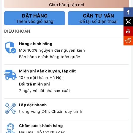
Giao hàng tận nơi
ĐẶT HÀNG
CẦN TƯ VẤN
Thêm vào giỏ hàng
Để lại số điện thoại
ĐIỀU KHOẢN
Hàng chính hãng
Mới 100% nguyên đai nguyên kiện
Bảo hành chính hãng toàn quốc
Miễn phí vận chuyển, lắp đặt
10km nội thành Hà Nội
Đổi trả miễn phí
7 ngày với lỗi nhà sản xuất
Lắp đặt nhanh
trong vòng 24h. Chuẩn quy trình
Chăm sóc khách hàng
Hậu mãi, hỗ trợ chu đáo