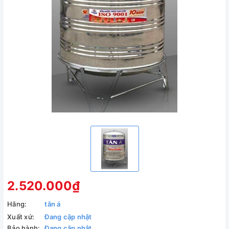
2.520.000₫
Hãng:
tân á
Xuất xứ:
Đang cập nhật
Bảo hành:
Đang cập nhật