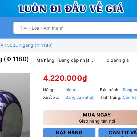
 Á 1500L Ngang (Φ 1180)
g (Φ 1180)
Mã hàng:
(Đang cập nhật...)
0 đánh giá
4.220.000₫
Hãng:
tân á
Bảo hành:
Đang c
Xuất xứ:
Đang cập nhật
Tình trạng:
Còn hà
MUA NGAY
Giao hàng tận nơi
ĐẶT HÀNG
CẦN TƯ V