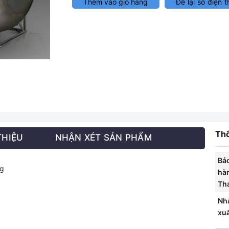
Thêm vào giỏ hàng
Để lại số điện t
Thô
THIỆU
NHẬN XÉT SẢN PHẨM
Bả
ng
hà
Th
Nh
xu