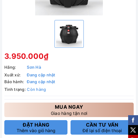
3.950.000₫
Hãng:
Sơn Hà
Xuất xứ:
Đang cập nhật
Bảo hành:
Đang cập nhật
Tình trạng:
Còn hàng
MUA NGAY
Giao hàng tận nơi
ĐẶT HÀNG
CẦN TƯ VẤN
Thêm vào giỏ hàng
Để lại số điện thoại