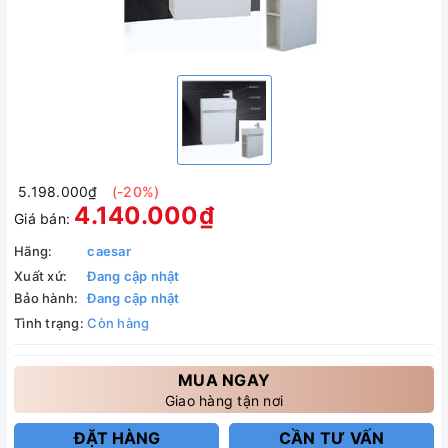
5.198.000₫
(-20%)
4.140.000₫
Giá bán:
Hãng:
caesar
Xuất xứ:
Đang cập nhật
Bảo hành:
Đang cập nhật
Tình trạng:
Còn hàng
MUA NGAY
Giao hàng tận nơi
ĐẶT HÀNG
CẦN TƯ VẤN