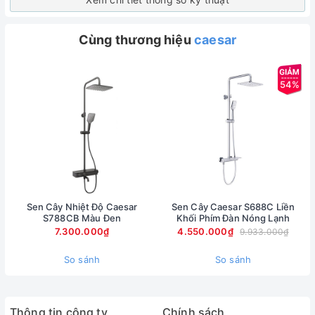
Cùng thương hiệu
caesar
54%
Sen Cây Nhiệt Độ Caesar
Sen Cây Caesar S688C Liền
S788CB Màu Đen
Khối Phím Đàn Nóng Lạnh
7.300.000₫
4.550.000₫
9.933.000₫
So sánh
So sánh
Thông tin công ty
Chính sách