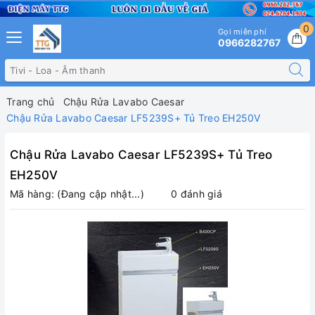
0
Gọi miễn phí
0966282767
Trang chủ
Chậu Rửa Lavabo Caesar
Chậu Rửa Lavabo Caesar LF5239S+ Tủ Treo EH250V
Chậu Rửa Lavabo Caesar LF5239S+ Tủ Treo
EH250V
Mã hàng:
(Đang cập nhật...)
0 đánh giá