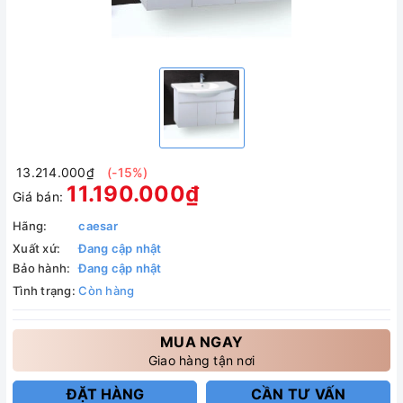
13.214.000₫
(-15%)
11.190.000₫
Giá bán:
Hãng:
caesar
Xuất xứ:
Đang cập nhật
Bảo hành:
Đang cập nhật
Tình trạng:
Còn hàng
MUA NGAY
Giao hàng tận nơi
ĐẶT HÀNG
CẦN TƯ VẤN