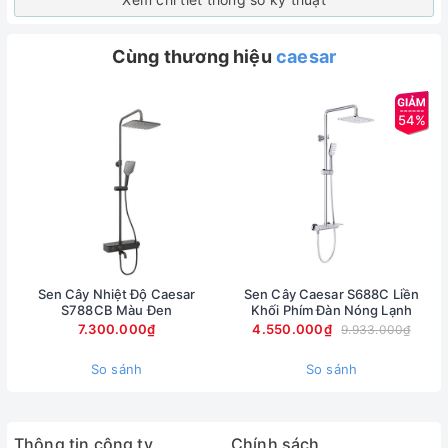
Cùng thương hiệu
caesar
54%
Sen Cây Nhiệt Độ Caesar
Sen Cây Caesar S688C Liền
S788CB Màu Đen
Khối Phím Đàn Nóng Lạnh
7.300.000₫
4.550.000₫
9.933.000₫
So sánh
So sánh
Thông tin công ty
Chính sách