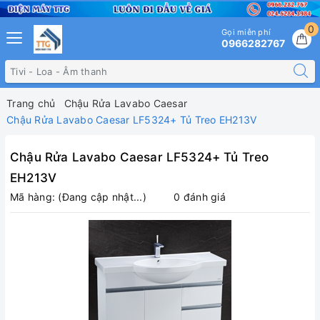
0
Gọi miễn phí
0966282767
Trang chủ
Chậu Rửa Lavabo Caesar
Chậu Rửa Lavabo Caesar LF5324+ Tủ Treo EH213V
Chậu Rửa Lavabo Caesar LF5324+ Tủ Treo
EH213V
Mã hàng:
(Đang cập nhật...)
0 đánh giá