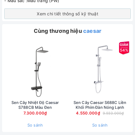
- Màu sắc :Màu trắng (PW)
Xem chi tiết thông số kỹ thuật
Cùng thương hiệu
caesar
54%
Sen Cây Nhiệt Độ Caesar
Sen Cây Caesar S688C Liền
S788CB Màu Đen
Khối Phím Đàn Nóng Lạnh
7.300.000₫
4.550.000₫
9.933.000₫
So sánh
So sánh