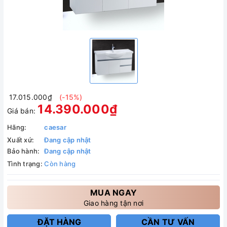
17.015.000₫
(-15%)
14.390.000₫
Giá bán:
Hãng:
caesar
Xuất xứ:
Đang cập nhật
Bảo hành:
Đang cập nhật
Tình trạng:
Còn hàng
MUA NGAY
Giao hàng tận nơi
ĐẶT HÀNG
CẦN TƯ VẤN