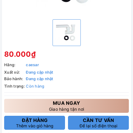
80.000₫
Hãng:
caesar
Xuất xứ:
Đang cập nhật
Bảo hành:
Đang cập nhật
Tình trạng:
Còn hàng
MUA NGAY
Giao hàng tận nơi
ĐẶT HÀNG
CẦN TƯ VẤN
Thêm vào giỏ hàng
Để lại số điện thoại