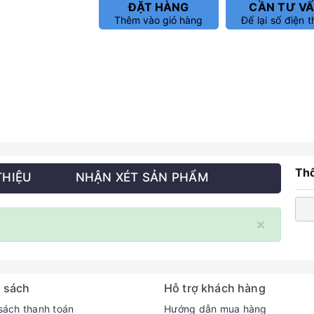
ĐẶT HÀNG
CẦN TƯ V
Thêm vào giỏ hàng
Để lại số điện t
Thô
THIỆU
NHẬN XÉT SẢN PHẨM
×
 sách
Hỗ trợ khách hàng
sách thanh toán
Hướng dẫn mua hàng