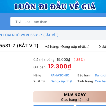
 LOẠI NHỎ WEVH5531-7 (BẮT VÍT)
531-7 (BẮT VÍT)
Mã hàng:
(Đang cập nhật...)
0 đá
19.000₫
(-35%)
Giá thị trường:
12.300₫
Giá bán:
Hãng:
PANASONIC
Bảo hành:
Đang c
Xuất xứ:
Đang cập nhật
Tình trạng:
Còn hà
MUA NGAY
Giao hàng tận nơi