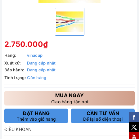
2.750.000₫
Hãng:
vinacap
Xuất xứ:
Đang cập nhật
Bảo hành:
Đang cập nhật
Tình trạng:
Còn hàng
MUA NGAY
Giao hàng tận nơi
ĐẶT HÀNG
CẦN TƯ VẤN
Thêm vào giỏ hàng
Để lại số điện thoại
ĐIỀU KHOẢN