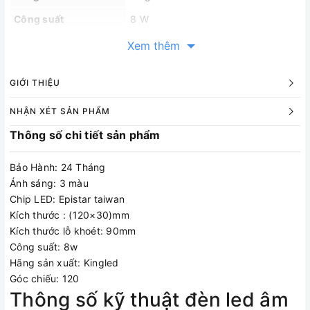
Công suất
8 W
Điện vào
150~250v
Xem thêm
Cấp cách điện
Cấp 3
GIỚI THIỆU
LED chip
EPISTAR TAIWAN
NHẬN XÉT SẢN PHẨM
Ánh sáng
6000k/4000k/3000k
Thông số chi tiết sản phẩm
Chế độ chiếu sáng
Chống chói
Chất liệu
Hợp kim nhôm A6061, Mica
Bảo Hành: 24 Tháng
Ánh sáng: 3 màu
Kích thước (mm)
(120×30)mm
Chip LED: Epistar taiwan
Lỗ khoét
Φ90mm
Kích thước : (120×30)mm
Kích thước lỗ khoét: 90mm
Quang thông
600 Lm/w
Công suất: 8w
Góc chiếu
120
Hãng sản xuất: Kingled
Tuổi thọ
20,000h
Góc chiếu: 120
Thông số kỹ thuật đèn led âm
2 năm