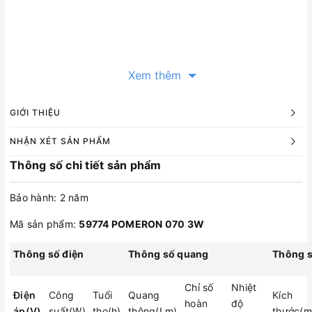
Xem thêm
GIỚI THIỆU
NHẬN XÉT SẢN PHẨM
Thông số chi tiết sản phẩm
Bảo hành: 2 năm
Mã sản phẩm:
59774 POMERON 070 3W​
Thông số điện
Thông số quang
Thông s
Chỉ số
Nhiệt
Điện
Công
Tuổi
Quang
Kích
hoàn
độ
áp(V)
suất(W)
thọ(h)
thông(Lm)
thước(