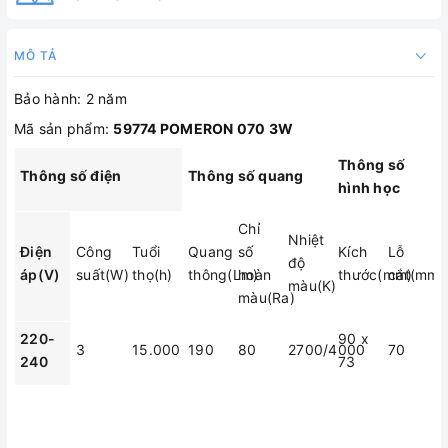
MÔ TẢ
Bảo hành: 2 năm
Mã sản phẩm:
59774 POMERON 070 3W​
Thông số
Thông số điện
Thông số quang
hình học
Chỉ
Nhiệt
Điện
Công
Tuổi
Quang
số
Kích
Lỗ
độ
áp(V)
suất(W)
thọ(h)
thông(Lm)
hoàn
thước(mm)
cắt(mm)
màu(K)
màu(Ra)
220-
90 x
3
15.000
190
80
2700/4000
70
240
73