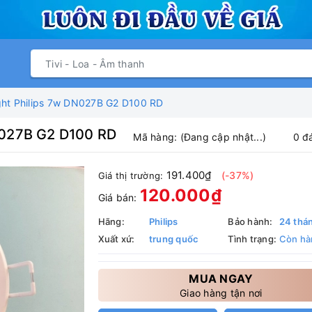
ght Philips 7w DN027B G2 D100 RD
N027B G2 D100 RD
Mã hàng:
(Đang cập nhật...)
0 đ
191.400₫
(-37%)
Giá thị trường:
120.000₫
Giá bán:
Hãng:
Philips
Bảo hành:
24 thá
Xuất xứ:
trung quốc
Tình trạng:
Còn hà
MUA NGAY
Giao hàng tận nơi