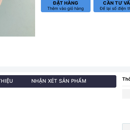
ĐẶT HÀNG
CẦN TƯ V
Thêm vào giỏ hàng
Để lại số điện t
Thô
THIỆU
NHẬN XÉT SẢN PHẨM