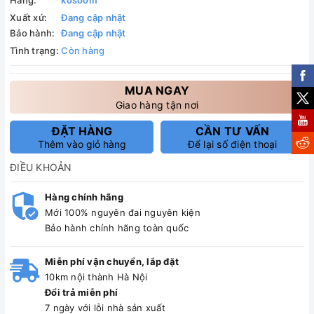
Hãng:
kosoom
Xuất xứ:
Đang cập nhật
Bảo hành:
Đang cập nhật
Tình trạng:
Còn hàng
MUA NGAY
Giao hàng tận nơi
ĐẶT HÀNG
CẦN TƯ VẤN
Thêm vào giỏ hàng
Để lại số điện thoại
ĐIỀU KHOẢN
Hàng chính hãng
Mới 100% nguyên đai nguyên kiện
Bảo hành chính hãng toàn quốc
Miễn phí vận chuyển, lắp đặt
10km nội thành Hà Nội
Đổi trả miễn phí
7 ngày với lỗi nhà sản xuất