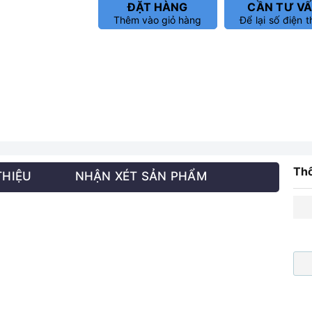
ĐẶT HÀNG
CẦN TƯ V
Thêm vào giỏ hàng
Để lại số điện t
Thô
THIỆU
NHẬN XÉT SẢN PHẨM