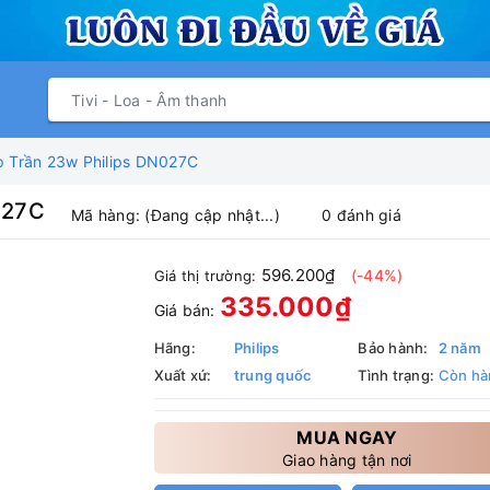
 Trần 23w Philips DN027C
027C
Mã hàng:
(Đang cập nhật...)
0 đánh giá
596.200₫
(-44%)
Giá thị trường:
335.000₫
Giá bán:
Hãng:
Philips
Bảo hành:
2 năm
Xuất xứ:
trung quốc
Tình trạng:
Còn hà
MUA NGAY
Giao hàng tận nơi