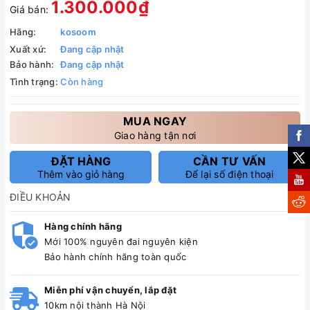
1.300.000₫
Giá bán:
Hãng:
kosoom
Xuất xứ:
Đang cập nhật
Bảo hành:
Đang cập nhật
Tình trạng:
Còn hàng
MUA NGAY
Giao hàng tận nơi
ĐẶT HÀNG
CẦN TƯ VẤN
Thêm vào giỏ hàng
Để lại số điện thoại
ĐIỀU KHOẢN
Hàng chính hãng
Mới 100% nguyên đai nguyên kiện
Bảo hành chính hãng toàn quốc
Miễn phí vận chuyển, lắp đặt
10km nội thành Hà Nội