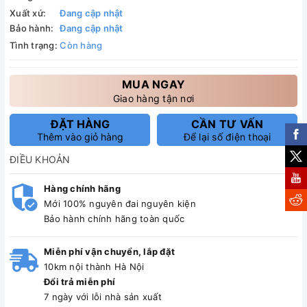
Xuất xứ:
Đang cập nhật
Bảo hành:
Đang cập nhật
Tình trạng:
Còn hàng
MUA NGAY
Giao hàng tận nơi
ĐẶT HÀNG
CẦN TƯ VẤN
Thêm vào giỏ hàng
Để lại số điện thoại
ĐIỀU KHOẢN
Hàng chính hãng
Mới 100% nguyên đai nguyên kiện
Bảo hành chính hãng toàn quốc
Miễn phí vận chuyển, lắp đặt
10km nội thành Hà Nội
Đổi trả miễn phí
7 ngày với lỗi nhà sản xuất