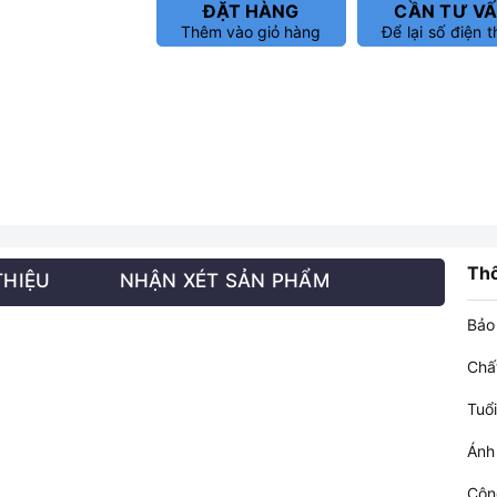
ĐẶT HÀNG
CẦN TƯ V
Thêm vào giỏ hàng
Để lại số điện t
Thô
THIỆU
NHẬN XÉT SẢN PHẨM
Bảo
Chấ
Tuổi
Ánh
Côn