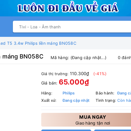
ed T5 3.4w Philips liền máng BN058C
iền máng BN058C
Mã hàng:
(Đang cập nhật...)
0 đánh
110.300₫
(-41%)
Giá thị trường:
65.000₫
Giá bán:
Hãng:
Philips
Bảo hành:
Đang c
Xuất xứ:
Đang cập nhật
Tình trạng:
Còn hà
MUA NGAY
Giao hàng tận nơi