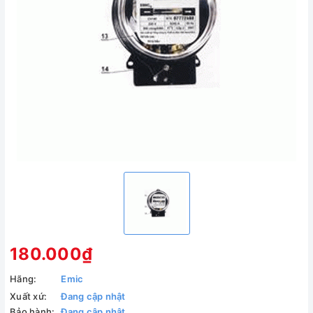
180.000₫
Hãng:
Emic
Xuất xứ:
Đang cập nhật
Bảo hành:
Đang cập nhật