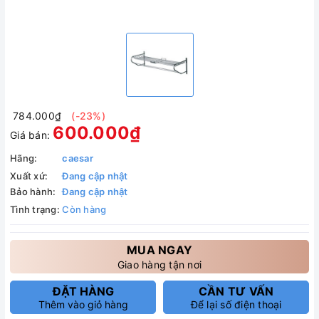
784.000₫
(-23%)
600.000₫
Giá bán:
Hãng:
caesar
Xuất xứ:
Đang cập nhật
Bảo hành:
Đang cập nhật
Tình trạng:
Còn hàng
MUA NGAY
Giao hàng tận nơi
ĐẶT HÀNG
CẦN TƯ VẤN
Thêm vào giỏ hàng
Để lại số điện thoại