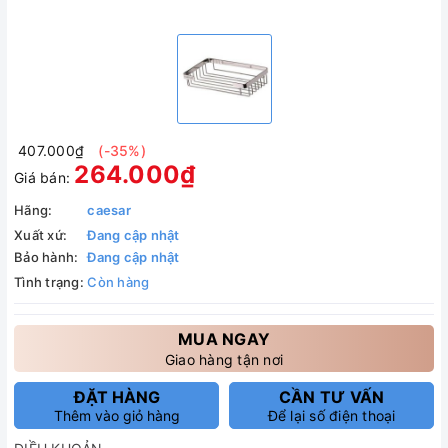
407.000₫
(-35%)
264.000₫
Giá bán:
Hãng:
caesar
Xuất xứ:
Đang cập nhật
Bảo hành:
Đang cập nhật
Tình trạng:
Còn hàng
MUA NGAY
Giao hàng tận nơi
ĐẶT HÀNG
CẦN TƯ VẤN
Thêm vào giỏ hàng
Để lại số điện thoại