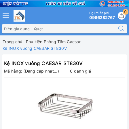
0
Gọi miễn phí
0966282767
Trang chủ
Phụ kiện Phòng Tắm Caesar
Kệ INOX vuông CAESAR ST830V
Kệ INOX vuông CAESAR ST830V
Mã hàng:
(Đang cập nhật...)
0 đánh giá