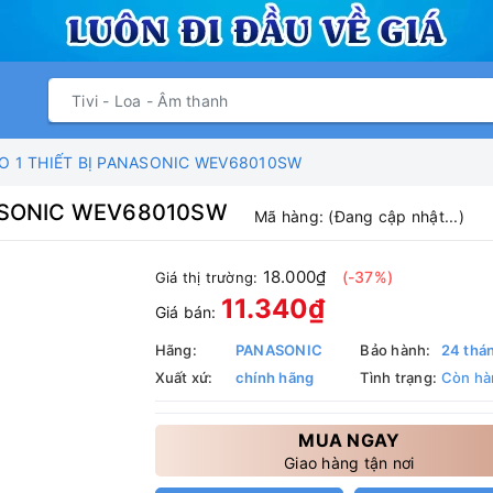
O 1 THIẾT BỊ PANASONIC WEV68010SW
NASONIC WEV68010SW
Mã hàng:
(Đang cập nhật...)
18.000₫
(-37%)
Giá thị trường:
11.340₫
Giá bán:
Hãng:
PANASONIC
Bảo hành:
24 thá
Xuất xứ:
chính hãng
Tình trạng:
Còn hà
MUA NGAY
Giao hàng tận nơi