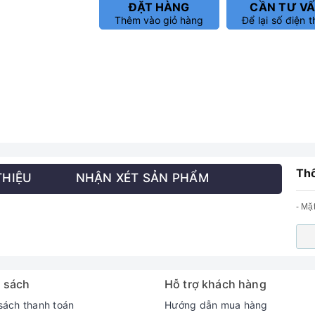
ĐẶT HÀNG
CẦN TƯ V
Thêm vào giỏ hàng
Để lại số điện t
Thô
THIỆU
NHẬN XÉT SẢN PHẨM
- Mặ
 sách
Hỗ trợ khách hàng
sách thanh toán
Hướng dẫn mua hàng