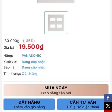
30.000₫
(-35%)
19.500₫
Giá bán:
Hãng:
PANASONIC
Xuất xứ:
Đang cập nhật
Bảo hành:
Đang cập nhật
Tình trạng:
Còn hàng
MUA NGAY
Giao hàng tận nơi
ĐẶT HÀNG
CẦN TƯ VẤN
Thêm vào giỏ hàng
Để lại số điện thoại