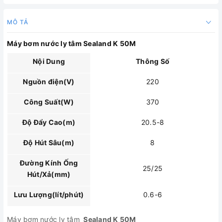
MÔ TẢ
Máy bơm nước ly tâm Sealand K 50M
Nội Dung
Thông Số
Nguồn điện(V)
220
Công Suất(W)
370
Độ Đẩy Cao(m)
20.5-8
Độ Hút Sâu(m)
8
Đường Kính Ống
25/25
Hút/Xả(mm)
Lưu Lượng(lít/phút)
0.6-6
Máy bơm nước ly tâm
Sealand K 50M