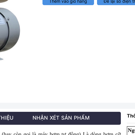
Thêm vào giỏ hàng
Để lại số điện t
Thô
THIỆU
NHẬN XÉT SẢN PHẨM
Ng
E
(hay còn gọi là máy bơm tự động)
Là dòng bơm cỡ