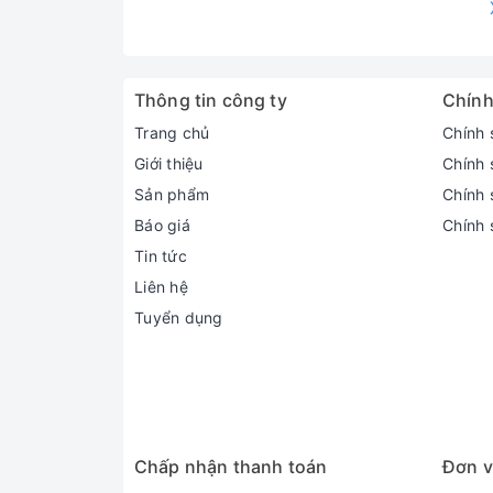
- Bơm tăng áp Selton 150AE
được sản xuất
tới từ Hàn Quốc.
Máy bơm Selton
được hội
Thông tin công ty
Chính
cao, cùng với đó là chứng chỉ về chất lượn
Trang chủ
Chính 
Giới thiệu
Chính 
Sản phẩm
Chính s
Báo giá
Chính 
Tin tức
Liên hệ
Tuyển dụng
Chấp nhận thanh toán
Đơn v