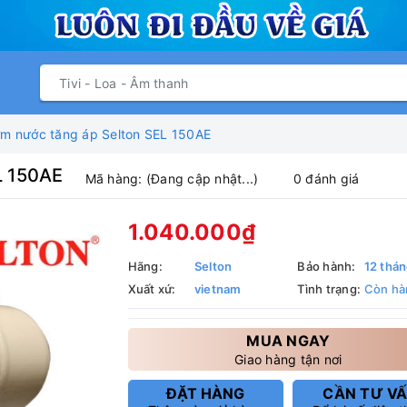
m nước tăng áp Selton SEL 150AE
L 150AE
Mã hàng:
(Đang cập nhật...)
0 đánh giá
1.040.000₫
Hãng:
Selton
Bảo hành:
12 thá
Xuất xứ:
vietnam
Tình trạng:
Còn hà
MUA NGAY
Giao hàng tận nơi
ĐẶT HÀNG
CẦN TƯ V