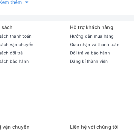
Xem thêm
 và lắp ráp tại trong nước, áp dụng công nghệ hiện đại
 doanh nghiệp bình chọn là hàng Việt Nam chất lượng
 sách
Hỗ trợ khách hàng
g ISO 9001:2008
sách thanh toán
Hướng dẫn mua hàng
sách vận chuyển
Giao nhận và thanh toán
ách đổi trả
Đổi trả và bảo hành
sách bảo hành
Đăng kí thành viên
ị vận chuyển
Liên hệ với chúng tôi