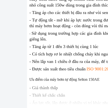
nhỏ công suất 150w dùng trong gia đình thí
- Tăng áp cho các thiết bị đầu ra như vòi sen
- Tự động tắt - mở khi áp lực nước trong 
thì máy bơm hoạt động - còn đóng vòi thì m
Sử dụng trong trường hợp các gia đình kh
-
giếng lên.
- Tăng áp từ 1 đến 3 thiết bị cùng 1 lúc
- Có tích hợp rơ le nhiệt chống cháy khi n
- Nên lắp van 1 chiều ở đầu ra của máy, để
- Được sản xuất theo tiêu chuẩn
ISO 9001:2
Ưu điểm của máy bơm tự động Selton 150AE
- Giá thành t
- Thiết kế chắc chắn
- Áp lực tốt, lắp được ở nhiều vị trí khác nh