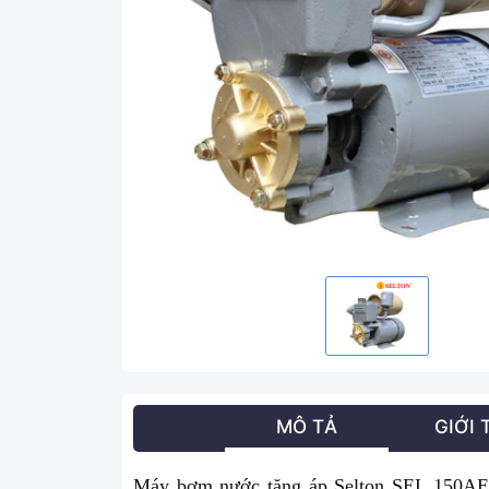
MÔ TẢ
GIỚI 
M
áy bơm nước tăng áp Selton SEL 150A