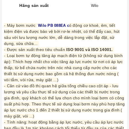
-Yêu cầu có áp lực nước ban đầu.
Hãng sản xuất
Wilo
- Động cơ chạy êm hơn, nhỏ gọn, dễ lắp đặt.
- Áp lực nước ổn định hơn.
Sản phẩm là hàng chính hãng được nhập khẩu nguyên chiếc từ
- Máy bơm nước
ó động cơ khoẻ, êm, tiết
Wilo PB 088EA c
Hàn Quốc.
kiệm điện và được bảo vệ bởi rơ-le nhiệt, có thể đẩy cao, hút
sâu với lưu lượng nước lớn, dễ dàng trong việc lắp đặt, sử
dụng, sửa chữa...
- Được sản xuất theo tiêu chuẩn
ISO 9001 và ISO 14001.
- Loại bơm tự động tăng áp mạch điện tử (không sử dụng bình
áp): Thích hợp nhất cho việc tăng áp lực nước từ nơi có áp lực
thấp, từ bể chứa nước trên nóc nhà cung cấp nước cho các
thiết bị sử dụng nước bao gồm cả hệ thống đun nước nóng (
vòi tắm, vòi rửa, máy giặt ...)
- Căn cứ vào đồ thị quan hệ giữa tổng chiều cao cột áp - lưu
lượng và yêu cầu thực tế sử dụng của các thiết bị nước trong
gia đình, quý khách có thể lựa chọn cho mình loại bơm có công
suất phù hợp. Theo thực tế sử dụng:loại bơm này phù hợp tăng
áp lực nước cho 1 đến 2 thiết bị sử dụng nước trong gia đình (
máy giặt, vòi ...)
- Tính năng: hoạt động bằng áp lực nước, yêu cầu áp lực nước
ban đầu là 1m tức khoảng cách tối thiểu từ đầu ra của các thiết