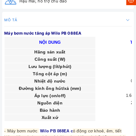
Hậu mãi, hỗ trợ chu đáo
MÔ TẢ
Máy bơm nước tăng áp Wilo PB 088EA
NỘI DUNG
TH
Hãng sản xuất
Công suất (W)
Lưu lượng (lít/phút)
Tổng cột áp (m)
Nhiệt độ nước
0 
Đường kính ống hút/xả (mm)
Áp lực (on/off)
1.6-2
Nguồn điện
22
Bảo hành
2
Xuất xứ
H
- Máy bơm nước
ó động cơ khoẻ, êm, tiết
Wilo PB 088EA c