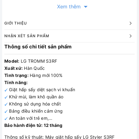
Xem thêm
Công nghệ giặt
GIỚI THIỆU
Chương trình hoạt động:Làm mới, Khử trùng, Chăm sóc
NHẬN XÉT SẢN PHẨM
đặc biệt, Làm khô nhẹ nhàng, Tải thêm chương trình giặt
Thông số chi tiết sản phẩm
Công nghệ giặt:Công nghệ máy nén bơm nhiệt Inverter để
sấy khô nhẹ nhàng, tiết kiệm, mà không làm hư hỏng sợi
Model:
LG TROMM S3RF
vải, Công nghệ hơi nước True steam diệt tác nhân dị ứng
Xuất xứ:
Hàn Quốc
Công nghệ sấy:Ngưng tụ
Tình trạng:
Hàng mới 100%
Tính năng:
Tiện ích:Cho phép điều khiển máy giặt từ xa qua ứng
Giặt hấp sấy diệt sạch vi khuẩn
dụng SmartThinQ
Khử mùi, làm khô quần áo
Không sử dụng hóa chất
Bảng điều khiển cảm ứng
An toàn với trẻ em,…
Tổng quan
Bảo hành điện tử: 12 tháng
Chất liệu lồng giặt:Thép không gỉ
Thông số kỹ thuật: Máy giặt hấp sấy LG Styler S3RF