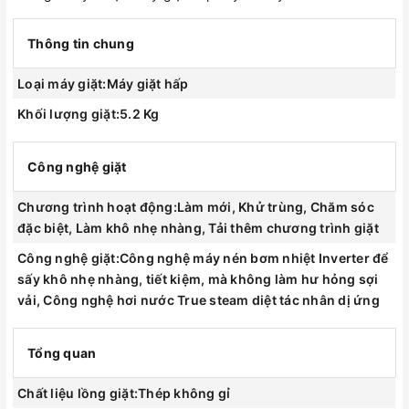
Chất liệu vỏ máy:Kim loại sơn tĩnh điện
Chất liệu nắp máy:Kính chịu lực
Thông tin chung
Bảng điều khiển:Tiếng Anh cảm ứng
Loại máy giặt:Máy giặt hấp
Số người sử dụng:Dưới 4 người (Dưới 7.5 kg)
Khối lượng giặt:5.2 Kg
Kích thước - Khối lượng:Cao 185 cm - Ngang 44.5 cm -
Sâu 58.5 cm
Công nghệ giặt
Hãng:LG
Chương trình hoạt động:Làm mới, Khử trùng, Chăm sóc
đặc biệt, Làm khô nhẹ nhàng, Tải thêm chương trình giặt
Công nghệ giặt:Công nghệ máy nén bơm nhiệt Inverter để
sấy khô nhẹ nhàng, tiết kiệm, mà không làm hư hỏng sợi
vải, Công nghệ hơi nước True steam diệt tác nhân dị ứng
Tổng quan
Chất liệu lồng giặt:Thép không gỉ