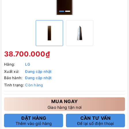
38.700.000₫
Hãng:
LG
Xuất xứ:
Đang cập nhật
Bảo hành:
Đang cập nhật
Tình trạng:
Còn hàng
MUA NGAY
Giao hàng tận nơi
ĐẶT HÀNG
CẦN TƯ VẤN
Thêm vào giỏ hàng
Để lại số điện thoại