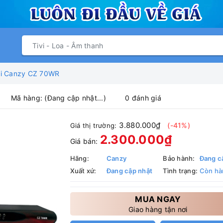
ùi Canzy CZ 70WR
Mã hàng:
(Đang cập nhật...)
0 đánh giá
3.880.000₫
(-41%)
Giá thị trường:
2.300.000₫
Giá bán:
Hãng:
Canzy
Bảo hành:
Đang c
Xuất xứ:
Đang cập nhật
Tình trạng:
Còn hà
MUA NGAY
Giao hàng tận nơi