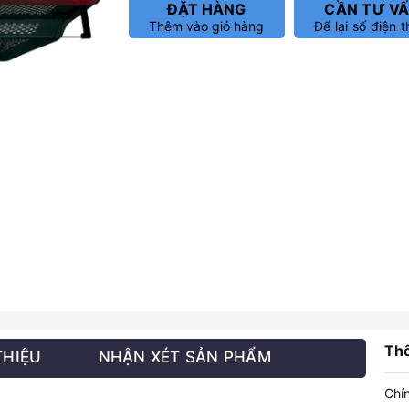
ĐẶT HÀNG
CẦN TƯ V
Thêm vào giỏ hàng
Để lại số điện t
Thô
THIỆU
NHẬN XÉT SẢN PHẨM
Chí