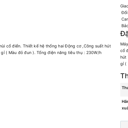
Gia
Đổi
Cam
Bảo
Đặ
Máy
 cổ điển. Thiết kế hệ thống hai Động cơ ,Công suất hút
cổ đ
gỉ ( Màu đỏ đun ). Tổng điện năng tiêu thụ : 230W/h
hút
gỉ 
Th
Th
Hã
xu