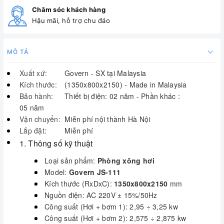
Chăm sóc khách hàng
Hậu mãi, hỗ trợ chu đáo
MÔ TẢ
Xuất xứ:
Govern - SX tại Malaysia
Kích thước:
(1350x800x2150) - Made in Malaysia
Bảo hành:
Thiết bị điện: 02 năm - Phần khác :
05 năm
Vận chuyển:
Miễn phí nội thành Hà Nội
Lắp đặt:
Miễn phí
1. Thông số kỹ thuật
Loại sản phẩm:
Phòng xông hơi
Model:
Govern
JS-111
Kích thước (RxDxC):
1350x800x2150
mm
Nguồn điện: AC 220V ± 15%/50Hz
Công suất (Hơi + bơm 1): 2,95 ÷ 3,25 kw
Công suất (Hơi + bơm 2): 2,575 ÷ 2,875 kw