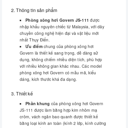
không gian và có kiểu dáng đẹp.
2. Thông tin sản phẩm
4. Tính năng
Phòng xông hơi Govern JS-111
được
Phòng xông hơi Govern JS-111 có tính
nhập khẩu nguyên chiếc từ Malaysia, với dây
năng massage lưng- massage lườn với các
chuyền công nghệ hiện đại và vật liệu mới
mắt sục massage bố trí dọc bên thân phòng
nhất Thụy Điển.
xông, hệ thống massage chân di động , hệ
Ưu điểm
chung của phòng xông hơi
thống xông hơi , xông tinh dầu , hệ thống sen
Govern là thiết kế sang trọng, dễ dàng sử
trần , sen tay ….
dụng, không chiếm nhiều diện tích, phù hợp
Hệ thống
sục khí
dưới chân đế phòng
với nhiều không gian khác nhau. Các model
xông hơi
phòng xông hơi Govern có mẫu mã, kiểu
Có hệ thống FM radio, Loa, Đèn trần, Quạt
dáng, kích thước khá đa dạng.
thông gió, Kệ đựng đồ, Gương soi, Thanh treo
khăn tắm , Hệ thống thu nước ở đáy.
3. Thiết kế
Bộ điều khiển cảm ứng với màn hình tinh
thể lỏng hiện đại, sử dụng đơn giản.
Phần khung
của phòng xông hơi Govern
JS-111 được làm bằng hợp kim nhôm mạ
5.
Hệ thống thiết bị đi kèm
crôm, vách ngăn bao quanh được thiết kế
bằng loại kính an toàn (kính 2 lớp, kính cường
Nồi hơi (bộ): 01