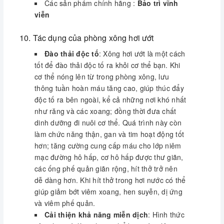
góp phần làm nâng cao chất lượng cuộc sống
Các sản phẩm chính hãng :
Bảo trì vĩnh
bằng sự khỏe mạnh, cường tráng, tạo nên
viễn
sức sống mới.
Bài tiết mồ hôi
: Điều này rất tốt cho sức
10. Tác dụng của phòng xông hơi ướt
khỏe, bởi khi ra mồ hôi, cơ thể bạn sẽ cảm
Đào thải độc tố
: Xông hơi ướt là một cách
nhận sự nhẹ nhõm sau một ngày làm việc
tốt để đào thải độc tố ra khỏi cơ thể bạn. Khi
căng thẳng. Bên cạnh đó, bài tiết mồ hôi còn
cơ thể nóng lên từ trong phòng xông, lưu
giúp da bạn đẹp hơn, loại bỏ chất dầu và
thông tuần hoàn máu tăng cao, giúp thúc đẩy
những tế bào chết. Hãy tận dụng tối đa thời
độc tố ra bên ngoài, kể cả những nơi khó nhất
gian xông hơi để làn da khỏe mạnh và rạng
như răng và các xoang; đồng thời đưa chất
ngời.
dinh dưỡng đi nuôi cơ thể. Quá trình này còn
Giảm đau
: Xông hơi ướt là biện pháp tốt
làm chức năng thận, gan và tim hoạt động tốt
nhất để giảm đau. Hơi nóng tỏa ra trong
hơn; tăng cường cung cấp máu cho lớp niêm
phòng xông làm giản nở các mạch máu và
mạc đường hô hấp, cơ hô hấp được thư giãn,
tăng lượng máu lưu thông, đưa oxy đến phần
các ống phế quản giãn rộng, hít thở trở nên
đau của cơ thể, giúp cơn đau được giải tỏa
dễ dàng hơn. Khi hít thở trong hơi nước có thể
phần nào. Nếu xông hơi ướt không thể chữa
giúp giảm bớt viêm xoang, hen suyễn, dị ứng
lành hoàn toàn cơn đau, thì ít nhất nó sẽ đẩy
và viêm phế quản.
nhanh khả năng chữa đau.
Cải thiện khả năng miễn dịch
: Hình thức
Xả stress
: Giống như đứng tắm dưới một