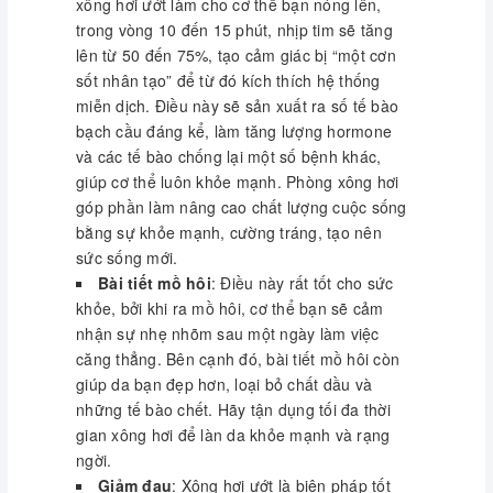
xông hơi ướt làm cho cơ thể bạn nóng lên,
vòi sen nước ấm trước khi đi ngủ, xông hơi
trong vòng 10 đến 15 phút, nhịp tim sẽ tăng
ướt hay xông hơi khô là một cách tuyệt vời để
lên từ 50 đến 75%, tạo cảm giác bị “một cơn
thư giãn, giúp tâm trí bạn trở nên nhẹ nhàng,
sốt nhân tạo” để từ đó kích thích hệ thống
thư thái; tác động lên hệ thần kinh làm giảm
miễn dịch. Điều này sẽ sản xuất ra số tế bào
mệt mỏi về tâm trí, gây cảm giác dễ chịu, làm
bạch cầu đáng kể, làm tăng lượng hormone
bạn ngủ yên, ngủ sâu như là đang được nghỉ
và các tế bào chống lại một số bệnh khác,
ngơi, sức lực được phục hồi.
giúp cơ thể luôn khỏe mạnh. Phòng xông hơi
Làm đẹp
: Thông thoáng lỗ chân lông, bài
góp phần làm nâng cao chất lượng cuộc sống
tiết các độc tố trong cơ thể . Làn da sẽ mịn
bằng sự khỏe mạnh, cường tráng, tạo nên
màng, giảm mụn trứng cá, nhờ hơi nước ở
sức sống mới.
phòng xông hơi ướt , bạn cũng có thể hấp tóc
Bài tiết mồ hôi
: Điều này rất tốt cho sức
tại chỗ, sức nóng của hơi nước trong phòng
khỏe, bởi khi ra mồ hôi, cơ thể bạn sẽ cảm
sẽ làm giãn nở các thớ tóc , mái tóc suôn
nhận sự nhẹ nhõm sau một ngày làm việc
mượt.
căng thẳng. Bên cạnh đó, bài tiết mồ hôi còn
Vật trang trí sang trọng
: Phòng xông hơi
giúp da bạn đẹp hơn, loại bỏ chất dầu và
Govern không chỉ mang đến cho gia đình
những tế bào chết. Hãy tận dụng tối đa thời
những giây phút thư giãn thoải mái mà còn là
gian xông hơi để làn da khỏe mạnh và rạng
một đồ vật nội thất trang trí cho không gian
ngời.
ngôi nhà bạn.
Giảm đau
: Xông hơi ướt là biện pháp tốt