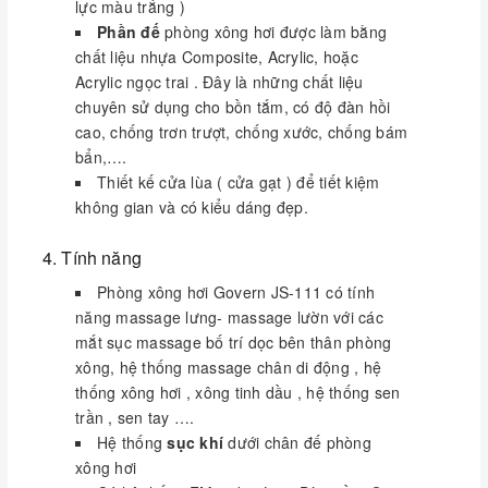
lực màu trắng )
Hệ thống đk điện tử (bộ): 01
Phần đế
phòng xông hơi được làm bằng
Radio/FM (bộ): 01
chất liệu nhựa Composite, Acrylic, hoặc
Quạt thông gió (bộ): 01
Acrylic ngọc trai . Đây là những chất liệu
Loa (bộ): 01
chuyên sử dụng cho bồn tắm, có độ đàn hồi
Đèn trần (bộ): 01
cao, chống trơn trượt, chống xước, chống bám
Đèn trang trí (bộ): 01
bẩn,….
Massage chân (bộ): 01
Thiết kế cửa lùa ( cửa gạt ) để tiết kiệm
Massage lưng (bộ): 01
không gian và có kiểu dáng đẹp.
Massage lườn (bộ): 01
Mắt sục khí massage (cái): 06
4. Tính năng
Sen tay (bộ): 01
Phòng xông hơi Govern JS-111 có tính
Sen trần (bộ): 01
năng massage lưng- massage lườn với các
LCD chống rò điện (bộ): 01
mắt sục massage bố trí dọc bên thân phòng
xông, hệ thống massage chân di động , hệ
6. Tư vấn phần chờ lắp đặt Phòng tắm xông
thống xông hơi , xông tinh dầu , hệ thống sen
hơi GOVERN JS-111
trần , sen tay ….
Hệ thống
sục khí
dưới chân đế phòng
Đường điện: chiều cao cách sàn +
xông hơi
1000mm ( Dây 2 x 4 )