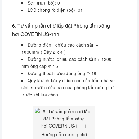
Sen trần (bộ): 01
8. Hình ảnh
LCD chống rò điện (bộ): 01
6. Tư vấn phần chờ lắp đặt Phòng tắm xông
9. Chế độ bảo hành
hơi GOVERN JS-111
Tất cả các sản phẩm trên đều được bảo
Đường điện: chiều cao cách sàn +
hành, bảo trì của Nhà sản
1000mm ( Dây 2 x 4 )
xuất
GOVERN
tại
Việt Nam .
Đường nước: chiều cao cách sàn + 1200
Thiết bị điện, điện tử, phụ kiện : Bảo
mm ống cấp Φ 15
hành
02
năm
Đường thoát nước dùng ống Φ 48
Các thiết bị khác : Bảo hành
05
năm
Quý khách lưu ý chiều cao của trần nhà vệ
Các sản phẩm chính hãng :
Bảo trì vĩnh
sinh so với chiều cao của phòng tắm xông hơi
viễn
trước khi lựa chọn.
10. Tác dụng của phòng xông hơi ướt
Đào thải độc tố
: Xông hơi ướt là một cách
tốt để đào thải độc tố ra khỏi cơ thể bạn. Khi
cơ thể nóng lên từ trong phòng xông, lưu
Hướng dẫn đường chờ
thông tuần hoàn máu tăng cao, giúp thúc đẩy