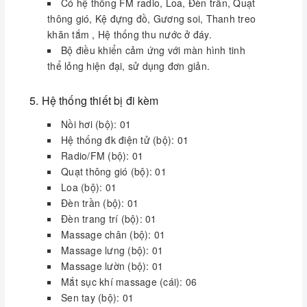
Có hệ thống FM radio, Loa, Đèn trần, Quạt
Đường nước: chiều cao cách sàn + 1200
thông gió, Kệ đựng đồ, Gương soi, Thanh treo
mm ống cấp Φ 15
khăn tắm , Hệ thống thu nước ở đáy.
Đường thoát nước dùng ống Φ 48
Bộ điều khiển cảm ứng với màn hình tinh
Quý khách lưu ý chiều cao của trần nhà vệ
thể lỏng hiện đại, sử dụng đơn giản.
sinh so với chiều cao của phòng tắm xông hơi
trước khi lựa chọn.
5.
Hệ thống thiết bị đi kèm
Nồi hơi (bộ): 01
Hệ thống đk điện tử (bộ): 01
Radio/FM (bộ): 01
Hướng dẫn đường chờ
Quạt thông gió (bộ): 01
phòng xông hơi
Loa (bộ): 01
Đèn trần (bộ): 01
Đèn trang trí (bộ): 01
7. Bản vẽ lắp đặt
Massage chân (bộ): 01
Massage lưng (bộ): 01
Massage lườn (bộ): 01
Mắt sục khí massage (cái): 06
Bản vẽ kỹ thuật lắp đặt Phòng xông hơi Govern
Sen tay (bộ): 01
JS-111