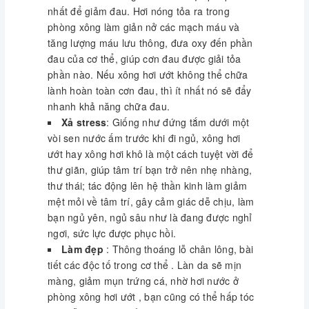
nhất để giảm đau. Hơi nóng tỏa ra trong
phòng xông làm giản nở các mạch máu và
tăng lượng máu lưu thông, đưa oxy đến phần
đau của cơ thể, giúp cơn đau được giải tỏa
phần nào. Nếu xông hơi ướt không thể chữa
lành hoàn toàn cơn đau, thì ít nhất nó sẽ đẩy
nhanh khả năng chữa đau.
Xả stress
: Giống như đứng tắm dưới một
vòi sen nước ấm trước khi đi ngủ, xông hơi
ướt hay xông hơi khô là một cách tuyệt vời để
thư giãn, giúp tâm trí bạn trở nên nhẹ nhàng,
thư thái; tác động lên hệ thần kinh làm giảm
mệt mỏi về tâm trí, gây cảm giác dễ chịu, làm
bạn ngủ yên, ngủ sâu như là đang được nghỉ
ngơi, sức lực được phục hồi.
Làm đẹp
: Thông thoáng lỗ chân lông, bài
tiết các độc tố trong cơ thể . Làn da sẽ mịn
màng, giảm mụn trứng cá, nhờ hơi nước ở
phòng xông hơi ướt , bạn cũng có thể hấp tóc