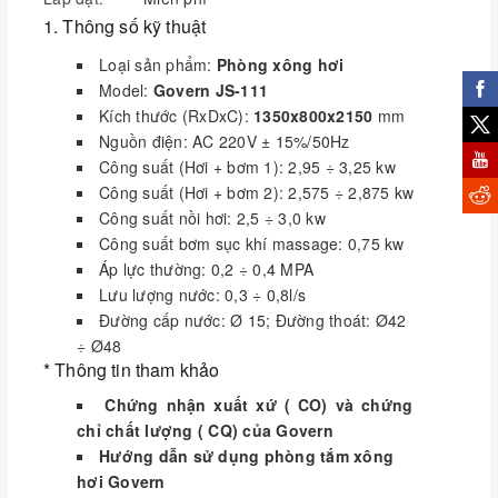
Govern là thiết kế sang trọng, dễ dàng sử
1. Thông số kỹ thuật
dụng, không chiếm nhiều diện tích, phù hợp
với nhiều không gian khác nhau. Các model
Loại sản phẩm:
Phòng xông hơi
phòng xông hơi Govern có mẫu mã, kiểu
Model:
Govern
JS-111
dáng, kích thước khá đa dạng.
Kích thước (RxDxC):
1350x800x2150
mm
Nguồn điện: AC 220V ± 15%/50Hz
3. Thiết kế
Công suất (Hơi + bơm 1): 2,95 ÷ 3,25 kw
Công suất (Hơi + bơm 2): 2,575 ÷ 2,875 kw
Phần khung
của phòng xông hơi Govern
Công suất nồi hơi: 2,5 ÷ 3,0 kw
JS-111 được làm bằng hợp kim nhôm mạ
Công suất bơm sục khí massage: 0,75 kw
crôm, vách ngăn bao quanh được thiết kế
Áp lực thường: 0,2 ÷ 0,4 MPA
bằng loại kính an toàn (kính 2 lớp, kính cường
Lưu lượng nước: 0,3 ÷ 0,8l/s
lực màu trắng )
Đường cấp nước: Ø 15; Đường thoát: Ø42
Phần đế
phòng xông hơi được làm bằng
÷ Ø48
chất liệu nhựa Composite, Acrylic, hoặc
* Thông tin tham khảo
Acrylic ngọc trai . Đây là những chất liệu
chuyên sử dụng cho bồn tắm, có độ đàn hồi
Chứng nhận xuất xứ ( CO) và chứng
cao, chống trơn trượt, chống xước, chống bám
chỉ chất lượng ( CQ) của Govern
bẩn,….
Hướng dẫn sử dụng phòng tắm xông
Thiết kế cửa lùa ( cửa gạt ) để tiết kiệm
hơi Govern