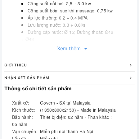
Công suất nồi hơi: 2,5 ÷ 3,0 kw
Công suất bơm sục khí massage: 0,75 kw
Áp lực thường: 0,2 ÷ 0,4 MPA
Lưu lượng nước: 0,3 ÷ 0,8l/s
Đường cấp nước: Ø 15; Đường thoát: Ø42
÷ Ø48
* Thông tin tham khảo
Xem thêm
Chứng nhận xuất xứ ( CO) và chứng
chỉ chất lượng ( CQ) của Govern
GIỚI THIỆU
Hướng dẫn sử dụng phòng tắm xông
hơi Govern
NHẬN XÉT SẢN PHẨM
Thông số chi tiết sản phẩm
2. Thông tin sản phẩm
Xuất xứ:
Govern - SX tại Malaysia
Phòng xông hơi Govern JS-111
được
Kích thước:
(1350x800x2150) - Made in Malaysia
nhập khẩu nguyên chiếc từ Malaysia, với dây
Bảo hành:
Thiết bị điện: 02 năm - Phần khác :
chuyền công nghệ hiện đại và vật liệu mới
05 năm
nhất Thụy Điển.
Vận chuyển:
Miễn phí nội thành Hà Nội
Ưu điểm
chung của phòng xông hơi
Lắp đặt:
Miễn phí