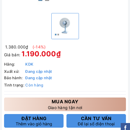
1.380.000₫
(-14%)
1.190.000₫
Giá bán:
Hãng:
KDK
Xuất xứ:
Đang cập nhật
Bảo hành:
Đang cập nhật
Tình trạng:
Còn hàng
MUA NGAY
Giao hàng tận nơi
ĐẶT HÀNG
CẦN TƯ VẤN
Thêm vào giỏ hàng
Để lại số điện thoại