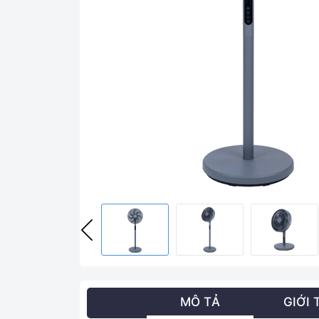
MÔ TẢ
GIỚI 