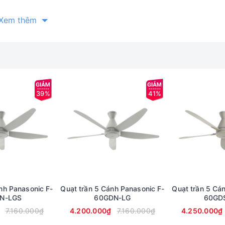
Xem thêm
39%
41%
nh Panasonic F-
Quạt trần 5 Cánh Panasonic F-
Quạt trần 5 Cá
N-LGS
60GDN-LG
60GD
7.160.000₫
4.200.000₫
7.160.000₫
4.250.000₫