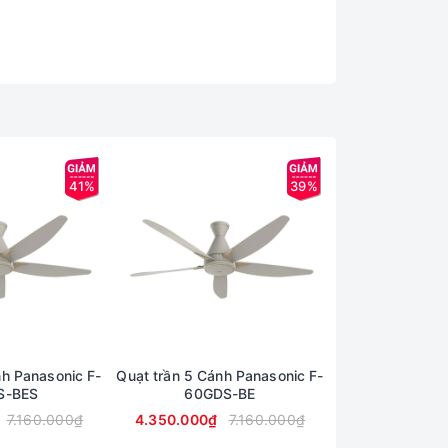
41%
39%
nh Panasonic F-
Quạt trần 5 Cánh Panasonic F-
Đèn Led Thả T
S-BES
60GDS-BE
HH-LA6
7.160.000₫
4.350.000₫
7.160.000₫
7.399.000₫