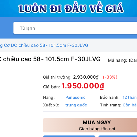
g Cơ DC chiều cao 58- 101.5cm F-30JLVG
 chiều cao 58- 101.5cm F-30JLVG
Mã hàng:
(Đa
2.930.000₫
(-33%)
Giá thị trường:
1.950.000₫
Giá bán:
Hãng:
Panasonic
Bảo hành:
12 thá
Xuất xứ:
trung quốc
Tình trạng:
Còn hà
MUA NGAY
Giao hàng tận nơi