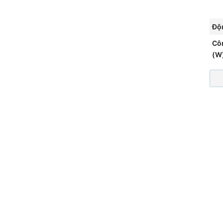
Độ
Cô
(W