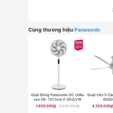
Cùng thương hiệu
Panasonic
33%
Quạt Đứng Panasonic DC chiều
Quạt trần 5 Cá
cao 58- 101.5cm F-30JLVW
60GD
1.950.000₫
2.930.000₫
4.350.000₫