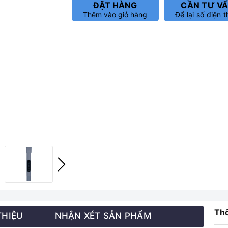
ĐẶT HÀNG
CẦN TƯ V
Thêm vào giỏ hàng
Để lại số điện t
Thô
THIỆU
NHẬN XÉT SẢN PHẨM