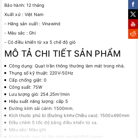
Bảo hành: 12 tháng
Xuất xứ : Việt Nam
- Hãng sản xuất : Vinawind
- Màu sắc : Ghi
- Có điều khiển từ xa 5 chế độ gió
MÔ TẢ CHI TIẾT SẢN PHẨM
Công dụng: Quạt trần thông thường làm mát trong nhà.
Thụng số kỹ thuật: 220V-50Hz
Cấp chống giật: 0
Công suất: 75W
Lưu lượng gió: 254.25m
/min
3
Hiệu suất năng lượng: cấp 5
Đường kính sải cánh: 1500mm.
Kích thước phủ bì (Đường kínhxChiều cao): 1500x490mm
Điều chỉnh 5 tốc độ bằng điều khiển từ xa.
Màu sắc: Màu ghi
Kích thước bao bì (đo phía ngoài)/Khối lượng: