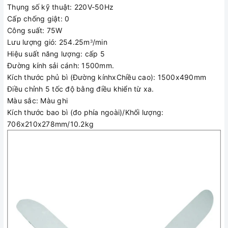
Thụng số kỹ thuật: 220V-50Hz
Cấp chống giật: 0
Công suất: 75W
Lưu lượng gió: 254.25m
/min
3
Hiệu suất năng lượng: cấp 5
Đường kính sải cánh: 1500mm.
Kích thước phủ bì (Đường kínhxChiều cao): 1500x490mm
Quạt trần 5 cánh điện cơ thống nhất vinawind có điều khiển
Điều chỉnh 5 tốc độ bằng điều khiển từ xa.
xa chính hãng giá rẻ có hóa đơn Vat
Màu sắc: Màu ghi
Chúng tôi bán quạt vinawind chính hãng có vat , có đầy đủ
Kích thước bao bì (đo phía ngoài)/Khối lượng:
phiếu xuất xưởng và phiếu đảm bảo chất lượng của nhà máy
706x210x278mm/10.2kg
điện cơ thống nhất
Chúng tôi có giá bán buôn tôt nhất cho đại lý , phân xưởng ,
nhà máy , trường học lấy quạt số lượng lớn