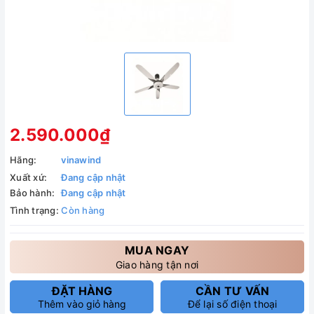
2.590.000₫
Hãng:
vinawind
Xuất xứ:
Đang cập nhật
Bảo hành:
Đang cập nhật
Tình trạng:
Còn hàng
MUA NGAY
Giao hàng tận nơi
ĐẶT HÀNG
CẦN TƯ VẤN
Thêm vào giỏ hàng
Để lại số điện thoại