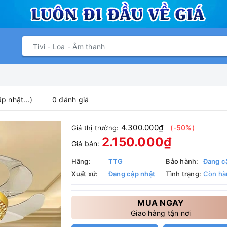
p nhật...)
0 đánh giá
4.300.000₫
(-50%)
Giá thị trường:
2.150.000₫
Giá bán:
Hãng:
TTG
Bảo hành:
Đang c
Xuất xứ:
Đang cập nhật
Tình trạng:
Còn hà
MUA NGAY
Giao hàng tận nơi