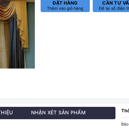
ĐẶT HÀNG
CẦN TƯ V
Thêm vào giỏ hàng
Để lại số điện t
Thô
THIỆU
NHẬN XÉT SẢN PHẨM
Bảo