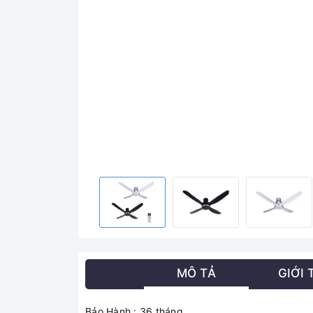
MÔ TẢ
GIỚI 
Bảo Hành : 36 tháng