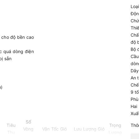
Loạ
Độn
Chứ
Thi
Chất
G) cho độ bền cao
độ 
Bộ 
ặc quá dòng điện
Cầu
bị sẵn
dòn
Dây
An t
Chế
n)
9 t
Phù
Hai
Xuấ
Số
Tiêu
Trọng
Thô
Vòng
Vận Tốc Gió
Lưu Lượng Gió
Thụ
Lượng
quay