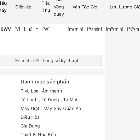
iểu
Tiêu
Điện áp
Vòng
Vận Tốc Gió
Lưu Lượng Gi
máy
Thụ
quay
56WV
[V]
[Hz]
*
[W]
[m/min]
[ft/min]
[m³/min]
[ft³/m
Xem chi tiết thông số kỹ thuật
Danh mục sản phẩm
Tivi, Loa- Âm thanh
Tủ Lạnh , Tủ Đông , Tủ Mát
Máy Giặt , Máy Sấy Quần Áo
Điều Hòa
Gia Dụng
Thiết Bị Nhà Bếp