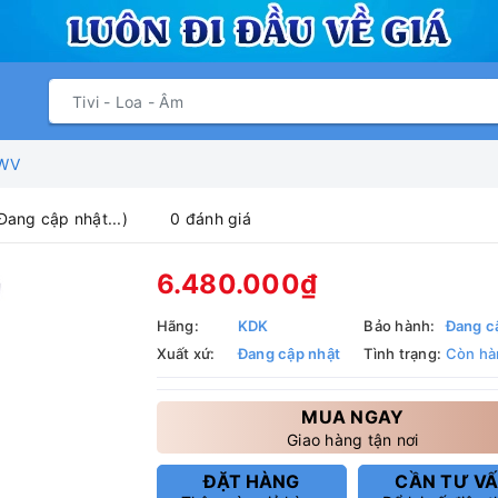
6WV
Đang cập nhật...)
0 đánh giá
6.480.000₫
Hãng:
KDK
Bảo hành:
Đang c
Xuất xứ:
Đang cập nhật
Tình trạng:
Còn hà
MUA NGAY
Giao hàng tận nơi
ĐẶT HÀNG
CẦN TƯ V