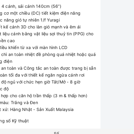
i 4 cánh, sải cánh 140cm (56”)
g cơ một chiều (DC) tiết kiệm điện năng
c năng gió tự nhiên 1/f Yuragi
ết kế cánh 3D cho làn gió mạnh và êm ái
 liệu cánh bằng vật liệu sợi thuỷ tin (PPG) cho
bền cao
điều khiển từ xa với màn hình LCD
 chì an toàn nhiệt đề phòng quá nhiệt hoặc quá
g điện
 an toàn và Công tắc an toàn được trang bị sẵn
oàn tối đa với thiết kế ngăn ngừa cánh rơi
 độ ngủ với chức hẹn giờ Tắt/Mở - 8 giờ
ốc độ
 hợp cho căn hộ trần thấp (3 m & thấp hơn)
 màu: Trắng và Đen
t xứ: Hàng Nhật - Sản Xuất Malaysia
ng số Kỹ thuật
Số