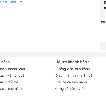
Xem thêm
K
[W]
[m/min]
[ft/min]
[m³/min]
[ft³/min]
[kg]
39
226
180
591
220
7,769
4,9
W
3
80
—
—
—
—
 sách
Hỗ trợ khách hàng
sách thanh toán
Hướng dẫn mua hàng
sách vận chuyển
Giao nhận và thanh toán
ách đổi trả
Đổi trả và bảo hành
sách bảo hành
Đăng kí thành viên