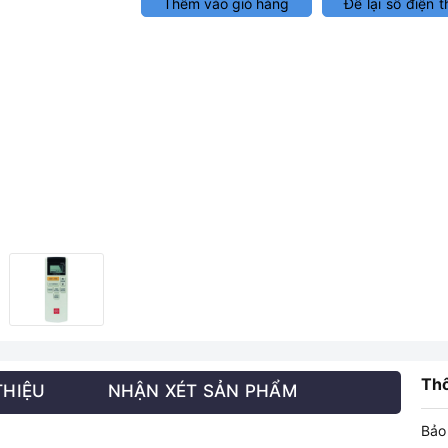
Thêm vào giỏ hàng
Để lại số điện t
Thô
THIỆU
NHẬN XÉT SẢN PHẨM
Bảo