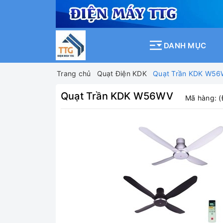
DANH MỤC
Trang chủ
Quạt Điện KDK
Quạt Trần KDK W5
Quạt Trần KDK W56WV
Mã hàng:
(