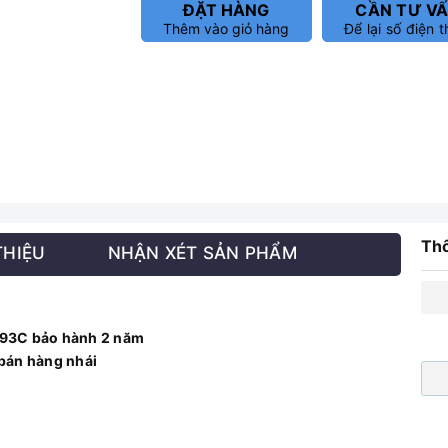
ĐẶT HÀNG
CẦN TƯ V
Thêm vào giỏ hàng
Để lại số điện t
Thô
THIỆU
NHẬN XÉT SẢN PHẨM
493C
bảo hành 2 năm
bán hàng nhái