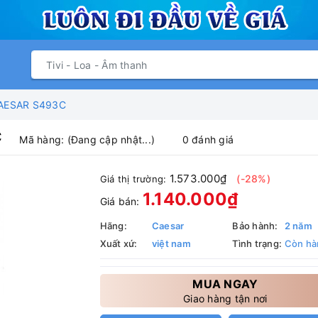
AESAR S493C
C
Mã hàng:
(Đang cập nhật...)
0 đánh giá
1.573.000₫
(-28%)
Giá thị trường:
1.140.000₫
Giá bán:
Hãng:
Caesar
Bảo hành:
2 năm
Xuất xứ:
việt nam
Tình trạng:
Còn hà
MUA NGAY
Giao hàng tận nơi