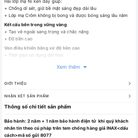
Hai lớp mạ Ni ken dày giúp:
+ Chống dỉ sét, giữ bề mặt sáng đẹp dài lâu
+ Lớp mạ Crôm không bị bong và được bóng sáng lâu năm
Kết cấu bên trong vững vàng
+ Tạo vẻ ngoài sang trọng và chắc nặng
+ Độ bền cao
Van điều khiển bằng xứ độ bền cao
+ Thời gian sử dụng dài hơn
+ Chống rò rỉ nước trong điều kiện sử dụng áp lực nước từ
Xem thêm
thấp đến cao
Tay sen phun rửa mạnh mẽ với thiết kế ưu việt
GIỚI THIỆU
+ Thiết kế tiết kiệm nước giúp nước phun mạnh cả ở khu vực
có áp lực nước yêu
NHẬN XÉT SẢN PHẨM
+ Dòng nước từ đầu sen đa năng êm ái với cơ thể
Thông số chi tiết sản phẩm
Có thể tháo rời đầu vòi sen và gioăng làm kín bằng tua vít
dẹt để làm vệ sinh dễ dàng.
Bảo hành:
2 năm + 1 năm bảo hành điện tử khi quý khách
Đặc tính của lớp cắt của thân vòi
nhắn tin theo cú pháp trên tem chống hàng giả INAX<dấu
+ Lớp mạ Crom(1)
cách>mã số gửi 8077