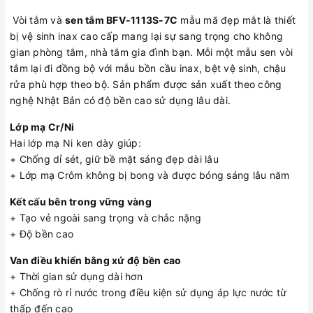
+ Lớp mạ Niken ( lớp bóng) (2)
+ Lớp mạ Niken ( lớp bóng mờ) (3)
Vòi tắm và
sen tắm BFV-1113S-7C
mẫu mã đẹp mắt là thiết
+ Thân vòi bằng
bị vệ sinh inax cao cấp mang lại sự sang trọng cho không
gian phòng tắm, nhà tắm gia đình bạn. Mỗi một mẫu sen vòi
tắm lại đi đồng bộ với mẫu bồn cầu inax, bệt vệ sinh, chậu
rửa phù hợp theo bộ. Sản phẩm được sản xuất theo công
nghệ Nhật Bản có độ bền cao sử dụng lâu dài.
Lớp mạ Cr/Ni
Hai lớp mạ Ni ken dày giúp:
+ Chống dỉ sét, giữ bề mặt sáng đẹp dài lâu
+ Lớp mạ Crôm không bị bong và được bóng sáng lâu năm
Kết cấu bên trong vững vàng
+ Tạo vẻ ngoài sang trọng và chắc nặng
+ Độ bền cao
Van điều khiển bằng xứ độ bền cao
+ Thời gian sử dụng dài hơn
+ Chống rò rỉ nước trong điều kiện sử dụng áp lực nước từ
thấp đến cao