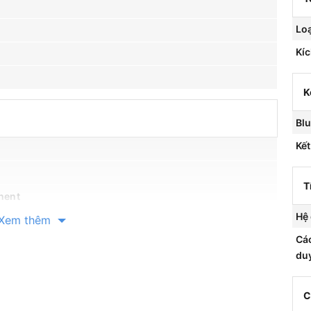
Loạ
Kíc
K
Blu
Kết
T
nent
Hệ 
Xem thêm
Các
Cổng Optical (Digital Audio Out)
du
C