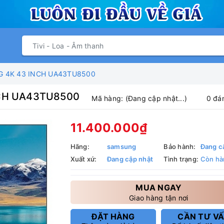
G 4K 43 INCH UA43TU8500
NCH UA43TU8500
Mã hàng:
(Đang cập nhật...)
0 đá
11.400.000₫
Hãng:
samsung
Bảo hành:
Đang c
Xuất xứ:
Đang cập nhật
Tình trạng:
Còn hà
MUA NGAY
Giao hàng tận nơi
ĐẶT HÀNG
CẦN TƯ V