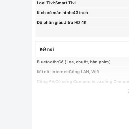
Loại Tivi:Smart Tivi
Kích cỡ màn hình:43 inch
Độ phân giải:Ultra HD 4K
Kết nối
Bluetooth:Có (Loa, chuột, bàn phím)
Kết nối Internet:Cổng LAN, Wifi
Cổng AV:Có cổng Composite và cổng Compo
Cổng HDMI:3 cổng
Cổng xuất âm thanh:HDMI ARC (hỗ trợ eARC), 
USB:2 cổng
Tích hợp đầu thu kỹ thuật số:DVB-T2C