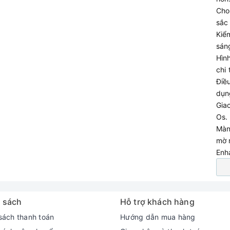
Cho
sắ
Kiể
mode, Dynamic Crystal Color, Mega Contrast, Bộ xử lý
sán
Hìn
chi
Điều
dụ
Gia
)
Os.
Màn
mờ 
Enh
 - Cao 64.52 cm - Dày 33.43 cm
 sách
Hỗ trợ khách hàng
sách thanh toán
Hướng dẫn mua hàng
.35 cm - Cao 55.77 cm - Dày 5.68 cm