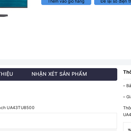
Thêm vào giỏ hàng
Để lại số điện t
Thô
THIỆU
NHẬN XÉT SẢN PHẨM
– B
– G
 inch UA43TU8500
Thô
UA
T