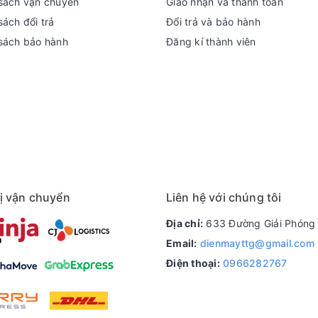
sách vận chuyển
Giao nhận và thanh toán
ách đổi trả
Đổi trả và bảo hành
sách bảo hành
Đăng kí thành viên
ớc tivi 43 inch. Độ phân giải
Ultra HD 4K sắc nét.
 xảo hơn.
ị vận chuyển
Liên hệ với chúng tôi
 màu sắc
Dynamic Crystal Color.
 hở sáng nhờ công nghệ
Dual LED.
Địa chỉ:
633 Đường Giải Phóng 
từng chi tiết nhờ công nghệ
Mega Contrast.
Email:
dienmayttg@gmail.com
martThings.
Điện thoại:
0966282767
izen Os.
ượng mờ nhòe hay rung lắc nhờ công nghệ
Real Game