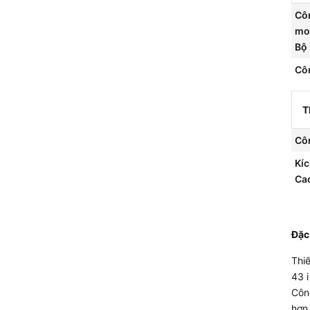
Cô
mo
Bộ
Cô
 duyệt web, Kho ứng dụng
T
 ON, Apple TV, FPT Play, Spotify, Nhaccuatui, Clip TV,
Cô
Remote
Kíc
Ca
ng SmartThings
ảng:Chiếu màn hình qua AirPlay 2, Chiếu màn hình Screen
Đặc
ng tốt nhất trong trình duyệt web)
Thiế
 (Chỉ hỗ trợ tiếng Việt trong Youtube)
43 
Côn
hơn